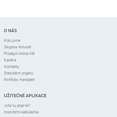
Rychlé
O NÁS
menu
v
Kdo jsme
patičce
Skupina Amundi
Prodejní místa KB
Kariéra
Kontakty
Statutární orgány
Portfolio manažeři
UŽITEČNÉ APLIKACE
Jste tu poprvé?
Investiční kalkulačka