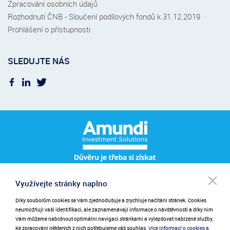
Zpracování osobních údajů
Rozhodnutí ČNB - Sloučení podílových fondů k 31.12.2019
Prohlášení o přístupnosti
SLEDUJTE NÁS
Po
Využívejte stránky naplno
Pro přihlášení k odběru novinek zadejte prosím váš e-mail.
NEWSLETTER
be
při
Díky souborům cookies se Vám zjednodušuje a zrychluje načítání stránek. Cookies
Zadáním emailu poskytujete souhlas se zasíláním novinek.
neumožňují vaši identifikaci, ale zaznamenávají informace o návštěvnosti a díky nim
Vám můžeme nabídnout optimální navigaci stránkami a vylepšovat nabízené služby.
Ke zpracování některých z nich potřebujeme váš souhlas.
Více informací o cookies a