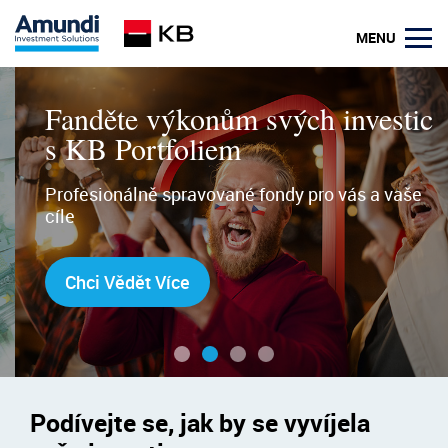
Amundi
MENU
-
Amundi
asset
investiční
Fanděte výkonům svých investic
management
společnost
s KB Portfoliem
Komerční
Profesionálně spravované fondy pro vás a vaše
banky
cíle
Chci Vědět Více
Podívejte se, jak by se vyvíjela