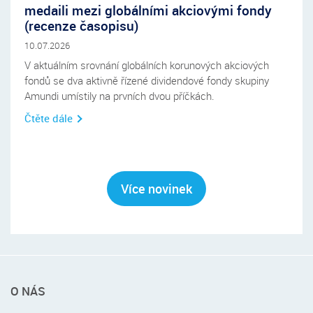
medaili mezi globálními akciovými fondy
(recenze časopisu)
10.07.2026
V aktuálním srovnání globálních korunových akciových
fondů se dva aktivně řízené dividendové fondy skupiny
Amundi umístily na prvních dvou příčkách.
Čtěte dále
Více novinek
Rychlé
O NÁS
menu
v