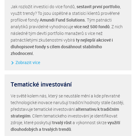
Jak rozložit investici do více fondů,
sestavit první portfolio
,
využít trendy? To jsou úspěšné a statisíci klientů prověřené
profilové fondy
Amundi Fund Solutions.
Tým patnácti
analytiků pravidelně vyhodnocuje
více než 500 fondů
. Z nich
následně tým devíti portfolio manažerů s více než
patnáctiletými zkušenostmi vybírá
ty nejlepší akciové i
dluhopisové fondy s cílem dosáhnout stabilního
zhodnocení.
Zobrazit více
Tematické investování
Ve světě kolem nás, který se neustále mění a kde převratné
technologické inovace narušují tradiční hodnoty stále častěji,
představuje tematické investování
alternativu k tradičním
strategiím
. Cílem tematického investování je identifikovat
zdroje, které poskytují
trvalý růst
a výkonnost skrze
využití
dlouhodobých a trvalých trendů
.