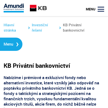
u
MENU
Hlavní
Investiční
KB Privátní
stránka
řešení
bankovnictví
›
Menu
KB Privátní bankovnictví
Nabízíme i
prémiové a exkluzivní fondy nebo
alternativní investice
, které vznikly jako odpověď na
poptávku
privátního bankovnictví KB
. Jedná se o
fondy s taktickými a strategickými pozicemi na
finančních trzích, vysokou fundamentální kvalitou
akciových titulů, akcie firem, do nichž běžně nelze