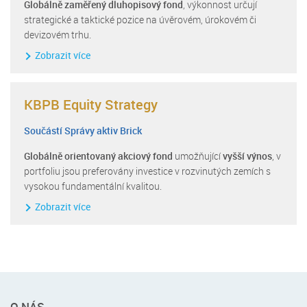
Globálně zaměřený dluhopisový fond
, výkonnost určují
strategické a taktické pozice na úvěrovém, úrokovém či
devizovém trhu.
Zobrazit více
KBPB Equity Strategy
Součástí Správy aktiv Brick
Globálně orientovaný akciový fond
umožňující
vyšší výnos
, v
portfoliu jsou preferovány investice v rozvinutých zemích s
vysokou fundamentální kvalitou.
Zobrazit více
Rychlé
O NÁS