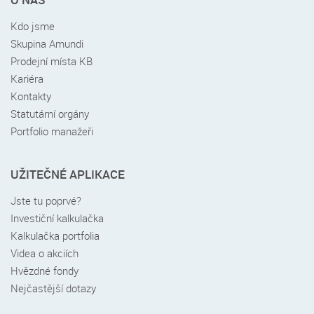
menu
v
Kdo jsme
patičce
Skupina Amundi
Prodejní místa KB
Kariéra
Kontakty
Statutární orgány
Portfolio manažeři
UŽITEČNÉ APLIKACE
Jste tu poprvé?
Investiční kalkulačka
Kalkulačka portfolia
Videa o akciích
Hvězdné fondy
Nejčastější dotazy