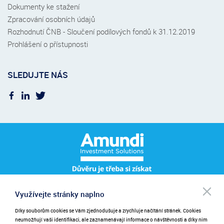
Dokumenty ke stažení
Zpracování osobních údajů
Rozhodnutí ČNB - Sloučení podílových fondů k 31.12.2019
Prohlášení o přístupnosti
SLEDUJTE NÁS
Po
Využívejte stránky naplno
Pro přihlášení k odběru novinek zadejte prosím váš e-mail.
NEWSLETTER
be
při
Díky souborům cookies se Vám zjednodušuje a zrychluje načítání stránek. Cookies
Zadáním emailu poskytujete souhlas se zasíláním novinek.
neumožňují vaši identifikaci, ale zaznamenávají informace o návštěvnosti a díky nim