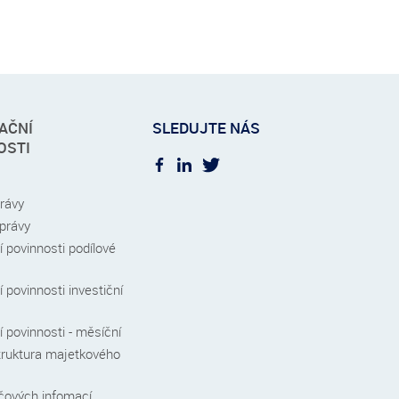
AČNÍ
SLEDUJTE NÁS
OSTI
právy
zprávy
 povinnosti podílové
 povinnosti investiční
 povinnosti - měsíční
truktura majetkového
íčových infomací