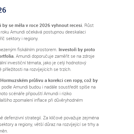
26
 by se měla v roce 2026 vyhnout recesi.
Růst
ě roku Amundi očekává postupnou deeskalaci
íč sektory i regiony.
 omezeným fiskálním prostorem.
Investoři by proto
rtfolia.
Amundi doporučuje zaměřit se na zdroje
ální investiční témata, jako je celý hodnotový
říležitosti na rozvíjejících se trzích.
 Hormuzském průlivu a korekci cen ropy, což by
 podle Amundi budou i nadále soustředit spíše na
oto scénáře připouští Amundi i riziko
dalšího zpomalení inflace při důvěryhodném
ně defenzivní strategií. Za klíčové považuje zejména
sektory a regiony, větší důraz na rozvíjející se trhy a
 měn.