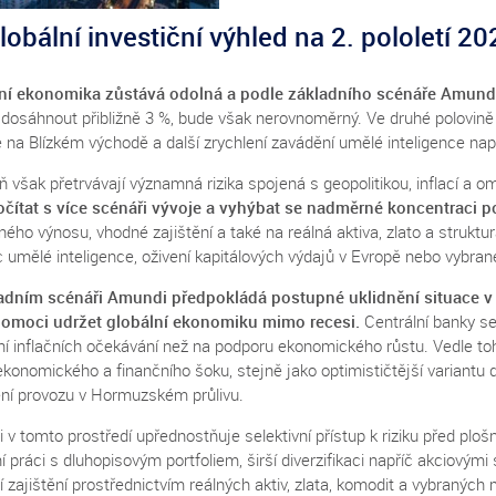
lobální investiční výhled na 2. pololetí 20
ní ekonomika zůstává odolná a podle základního scénáře Amundi
 dosáhnout přibližně 3 %, bude však nerovnoměrný. Ve druhé polovin
 na Blízkém východě a další zrychlení zavádění umělé inteligence např
ň však přetrvávají významná rizika spojená s geopolitikou, inflací a
očítat s více scénáři vývoje a vyhýbat se nadměrné koncentraci po
ého výnosu, vhodné zajištění a také na reálná aktiva, zlato a struktur
 umělé inteligence, oživení kapitálových výdajů v Evropě nebo vybrané p
adním scénáři Amundi předpokládá postupné uklidnění situace v
omoci udržet globální ekonomiku mimo recesi.
Centrální banky se
ní inflačních očekávání než na podporu ekonomického růstu. Vedle toh
konomického a finančního šoku, stejně jako optimističtější variantu 
ní provozu v Hormuzském průlivu.
v tomto prostředí upřednostňuje selektivní přístup k riziku před ploš
lní práci s dluhopisovým portfoliem, širší diverzifikaci napříč akciovými 
í zajištění prostřednictvím reálných aktiv, zlata, komodit a vybraných