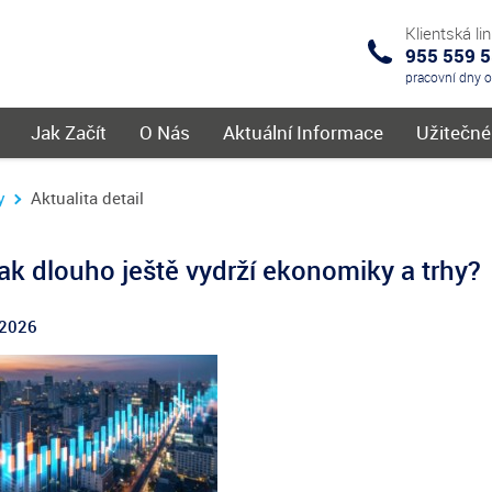
Klientská li
955 559 
IKS
pracovní dny 
menu
Jak Začít
O Nás
Aktuální Informace
Užitečn
y
Aktualita detail
ak dlouho ještě vydrží ekonomiky a trhy?
.2026