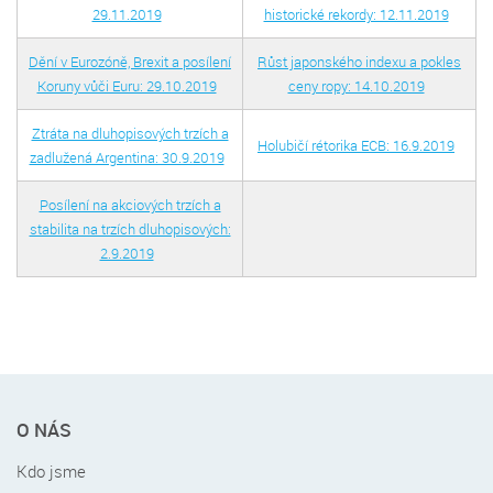
29.11.2019
historické rekordy: 12.11.2019
Dění v Eurozóně, Brexit a posílení
Růst japonského indexu a pokles
Koruny vůči Euru: 29.10.2019
ceny ropy: 14.10.2019
Ztráta na dluhopisových trzích a
Holubičí rétorika ECB: 16.9.2019
zadlužená Argentina: 30.9.2019
Posílení na akciových trzích a
stabilita na trzích dluhopisových:
2.9.2019
Rychlé
O NÁS
menu
v
Kdo jsme
patičce