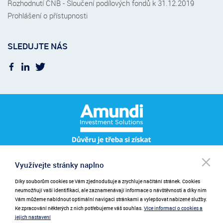
Rozhodnutí ČNB - Sloučení podílových fondů k 31.12.2019
Prohlášení o přístupnosti
SLEDUJTE NÁS
Po
Využívejte stránky naplno
Pro přihlášení k odběru novinek zadejte prosím váš e-mail.
NEWSLETTER
be
při
Díky souborům cookies se Vám zjednodušuje a zrychluje načítání stránek. Cookies
Zadáním emailu poskytujete souhlas se zasíláním novinek.
neumožňují vaši identifikaci, ale zaznamenávají informace o návštěvnosti a díky nim
Vám můžeme nabídnout optimální navigaci stránkami a vylepšovat nabízené služby.
Ke zpracování některých z nich potřebujeme váš souhlas.
Více informací o cookies a
jejich nastavení