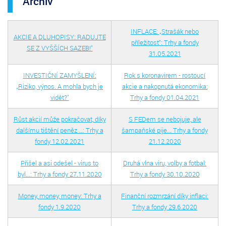
Archiv
INFLACE: „Strašák nebo
AKCIE A DLUHOPISY: RADUJTE
příležitost“: Trhy a fondy
SE Z VYŠŠÍCH SAZEB!"
31.05.2021
INVESTIČNÍ ZAMYŠLENÍ:
Rok s koronavirem - rostoucí
„Riziko, výnos. A mohla bych je
akcie a nakopnutá ekonomika:
vidět?"
Trhy a fondy 01.04.2021
Růst akcií může pokračovat, díky
S FEDem se nebojuje, ale
dalšímu tištění peněz …: Trhy a
šampaňské pije... Trhy a fondy
fondy 12.02.2021
21.12.2020
Přišel a asi odešel - virus to
Druhá vlna viru, volby a fotbal:
byl...: Trhy a fondy 27.11.2020
Trhy a fondy 30.10.2020
Money, money, money: Trhy a
Finanční rozmrzání díky inflaci:
fondy 1.9.2020
Trhy a fondy 29.6.2020