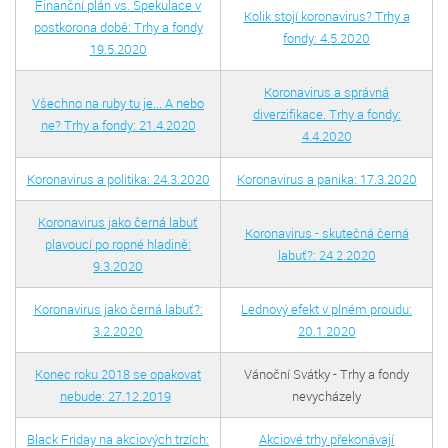
Finanční plán vs. Spekulace v
Kolik stojí koronavirus? Trhy a
postkorona době: Trhy a fondy
fondy: 4.5.2020
19.5.2020
Koronavirus a správná
Všechno na ruby tu je... A nebo
diverzifikace. Trhy a fondy:
ne? Trhy a fondy: 21.4.2020
4.4.2020
Koronavirus a politika: 24.3.2020
Koronavirus a panika: 17.3.2020
Koronavirus jako černá labuť
Koronavirus - skutečná černá
plavoucí po ropné hladině:
labuť?: 24.2.2020
9.3.2020
Koronavirus jako černá labuť?:
Lednový efekt v plném proudu:
3.2.2020
20.1.2020
Konec roku 2018 se opakovat
Vánoční Svátky - Trhy a fondy
nebude: 27.12.2019
nevycházely
Black Friday na akciových trzích:
Akciové trhy překonávají