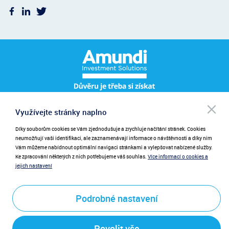
Po
Využívejte stránky naplno
Pro přihlášení k odběru novinek zadejte prosím váš e-mail.
NEWSLETTER
be
při
Díky souborům cookies se Vám zjednodušuje a zrychluje načítání stránek. Cookies
Zadáním emailu poskytujete souhlas se zasíláním novinek.
neumožňují vaši identifikaci, ale zaznamenávají informace o návštěvnosti a díky nim
Vám můžeme nabídnout optimální navigaci stránkami a vylepšovat nabízené služby.
Ke zpracování některých z nich potřebujeme váš souhlas.
Více informací o cookies a
jejich nastavení
Podrobné nastavení
Odeslat
Povolit vše