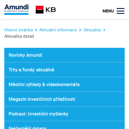
MENU
Hlavní stránka
Aktuální informace
Aktuality
Aktualita detail
Novinky Amundi
Trhy a fondy: aktuálně
Měsíční výhledy & videokomentáře
Magazín investičních příležitostí
Podcast: Investiční myšlenky
Nejčastější dotazy