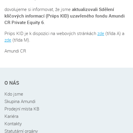
dovolujeme si informovat, že jsme
aktualizovali Sdělení
klíčových informací (Priips KID) uzavřeného fondu Amundi
CR Private Equity 6
.
Priips KID je k dispozici na webových stránkách
zde
(třída A) a
zde
(třída M).
Amundi CR
Rychlé
O NÁS
menu
v
Kdo jsme
patičce
Skupina Amundi
Prodejní místa KB
Kariéra
Kontakty
Statutární orgány