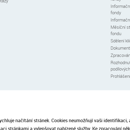
otazy
Informační
fondy
Informační
Měsíční s
fondu
Sdělení kl
Dokumenty
Zpracován
Rozhodnut
podílovýc
Prohlášení
Pro přihlášení k odběru novinek zadejte prosím váš e-mail.
NEWSLETTER
Zadáním emailu poskytujete souhlas se zasíláním novinek.
hluje načítání stránek. Cookies neumožňují vaši identifikaci,
ci stránkami a vylepšovat nabízené služby. Ke zpracování něk