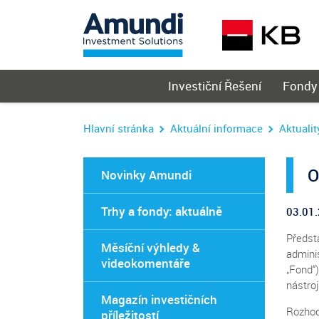
Hlavní
Investiční Řešení
Fondy
menu
Hlavní stránka
Aktuální informace
Aktualit
O
Novinky Amundi
Trhy a fondy: aktuálně
03.01
Předst
Měsíční výhledy &
adminis
videokomentáře
„Fond“
nástro
Magazín investičních
Rozhod
příležitostí