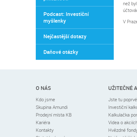
než by
účtová
Podcast: Investiční
myšlenky
V Praz
Nejčastější dotazy
Daňové otázky
Rychlé
O NÁS
UŽITEČNÉ 
menu
v
Kdo jsme
Jste tu poprv
patičce
Skupina Amundi
Investiční kal
Prodejní místa KB
Kalkulačka por
Kariéra
Videa o akciíc
Kontakty
Hvězdné fond