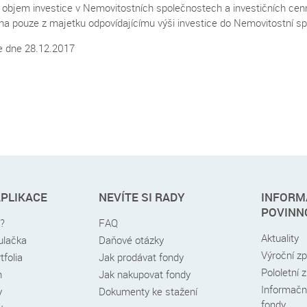
l objem investice v Nemovitostních společnostech a investičních ce
na pouze z majetku odpovídajícímu výši investice do Nemovitostní s
e dne 28.12.2017
APLIKACE
NEVÍTE SI RADY
INFORM
POVINN
é?
FAQ
Aktuality
kulačka
Daňové otázky
Výroční z
tfolia
Jak prodávat fondy
Pololetní 
h
Jak nakupovat fondy
Informační
y
Dokumenty ke stažení
fondy