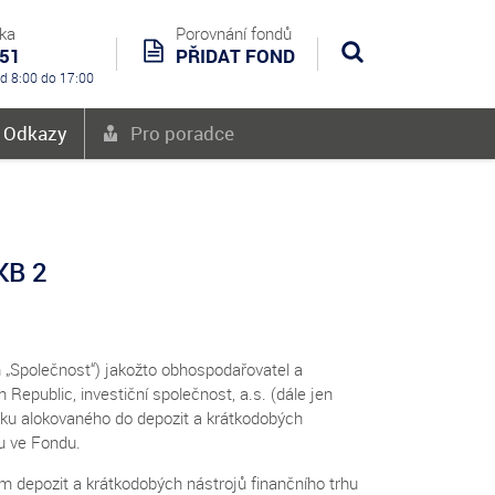
nka
Porovnání fondů
551
PŘIDAT FOND
Hledat
od 8:00 do 17:00
é Odkazy
Pro poradce
KB 2
n „Společnost“) jakožto obhospodařovatel a
Republic, investiční společnost, a.s. (dále jen
tku alokovaného do depozit a krátkodobých
u ve Fondu.
em depozit a krátkodobých nástrojů finančního trhu