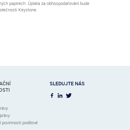
nných papírech. Úplata za obhospodařování bude
polečnosti Keystone.
AČNÍ
SLEDUJTE NÁS
OSTI
právy
zprávy
 povinnosti podílové