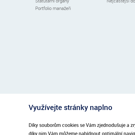
Statutární orgány
Nejčastější d
Portfolio manažeři
Využívejte stránky naplno
Díky souborům cookies se Vám zjednodušuje a zryc
díky nim Vám můžeme nabídnout optimální naviga