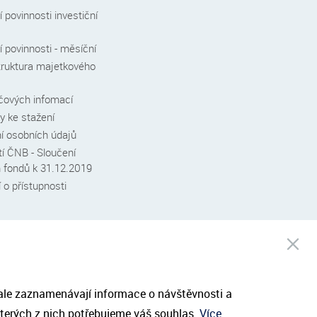
 povinnosti investiční
 povinnosti - měsíční
truktura majetkového
íčových infomací
 ke stažení
í osobních údajů
í ČNB - Sloučení
h fondů k 31.12.2019
 o přístupnosti
Po
be
při
Odeslat
 ale zaznamenávají informace o návštěvnosti a
terých z nich potřebujeme váš souhlas.
Více