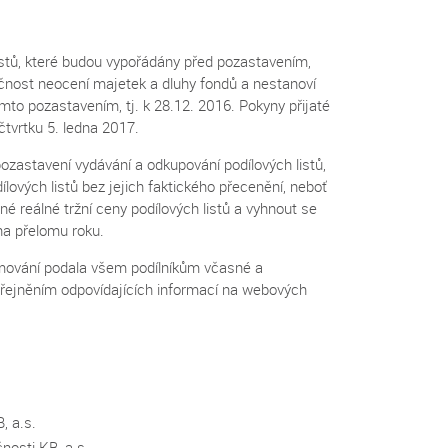
stů, které budou vypořádány před pozastavením,
ečnost neocení majetek a dluhy fondů a nestanoví
ímto pozastavením, tj. k 28.12. 2016. Pokyny přijaté
tvrtku 5. ledna 2017.
ozastavení vydávání a odkupování podílových listů,
lových listů bez jejich faktického přecenění, neboť
 reálné tržní ceny podílových listů a vyhnout se
 na přelomu roku.
ormování podala všem podílníkům včasné a
řejněním odpovídajících informací na webových
, a.s.
nosti KB, a.s.