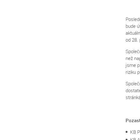
Posled
bude ú
aktuáln
od 28.
Společn
než nap
jsme p
riziku 
Společ
dostat
stránká
Pozast
KB Pe
KB A