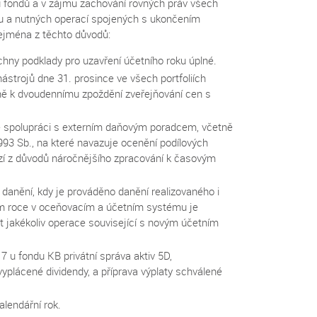
ku fondů a v zájmu zachování rovných práv všech
ku a nutných operací spojených s ukončením
zejména z těchto důvodů:
echny podklady pro uzavření účetního roku úplné.
strojů dne 31. prosince ve všech portfoliích
žně k dvoudennímu zpoždění zveřejňování cen s
e spolupráci s externím daňovým poradcem, včetně
993 Sb., na které navazuje ocenění podílových
ází z důvodů náročnějšího zpracování k časovým
 danění, kdy je prováděno danění realizovaného i
ém roce v oceňovacím a účetním systému je
 jakékoliv operace související s novým účetním
u fondu KB privátní správa aktiv 5D,
yplácené dividendy, a příprava výplaty schválené
lendářní rok.