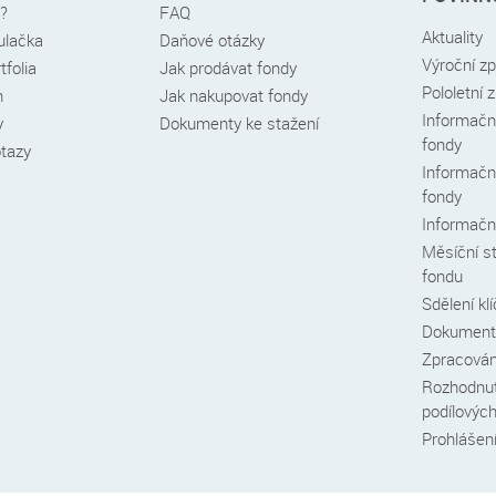
é?
FAQ
Aktuality
kulačka
Daňové otázky
Výroční z
tfolia
Jak prodávat fondy
Pololetní 
h
Jak nakupovat fondy
Informační
y
Dokumenty ke stažení
fondy
otazy
Informační
fondy
Informační
Měsíční s
fondu
Sdělení kl
Dokumenty
Zpracován
Rozhodnut
podílovýc
Prohlášení