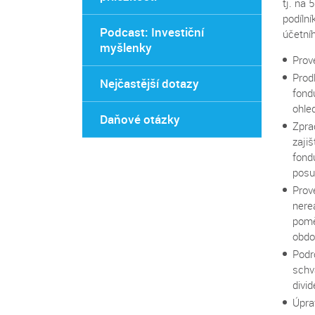
tj. na
podíln
Podcast: Investiční
účetní
myšlenky
Prov
Prod
Nejčastější dotazy
fond
ohle
Daňové otázky
Zpra
zaji
fond
pos
Prov
nere
pomě
obdo
Podr
schv
divid
Úpra