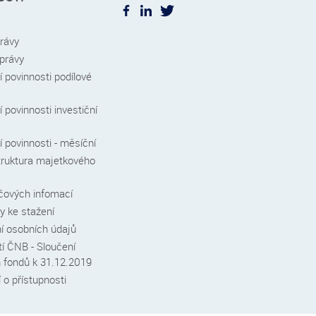
právy
zprávy
 povinnosti podílové
 povinnosti investiční
 povinnosti - měsíční
truktura majetkového
íčových infomací
 ke stažení
í osobních údajů
í ČNB - Sloučení
h fondů k 31.12.2019
 o přístupnosti