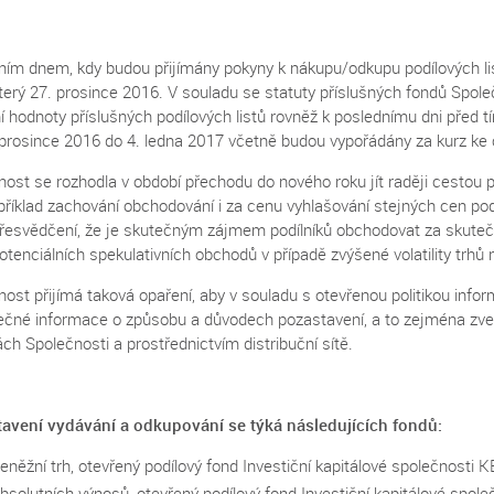
ním dnem, kdy budou přijímány pokyny k nákupu/odkupu podílových li
terý 27. prosince 2016. V souladu se statuty příslušných fondů Spol
í hodnoty příslušných podílových listů rovněž k poslednímu dni před t
 prosince 2016 do 4. ledna 2017 včetně budou vypořádány za kurz ke č
ost se rozhodla v období přechodu do nového roku jít raději cestou p
říklad zachování obchodování i za cenu vyhlašování stejných cen podí
řesvědčení, že je skutečným zájmem podílníků obchodovat za skutečné
potenciálních spekulativních obchodů v případě zvýšené volatility trhů
nost přijímá taková opaření, aby v souladu s otevřenou politikou inf
ečné informace o způsobu a důvodech pozastavení, a to zejména zve
ch Společnosti a prostřednictvím distribuční sítě.
avení vydávání a odkupování se týká následujících fondů:
něžní trh, otevřený podílový fond Investiční kapitálové společnosti KB
bsolutních výnosů, otevřený podílový fond Investiční kapitálové společ