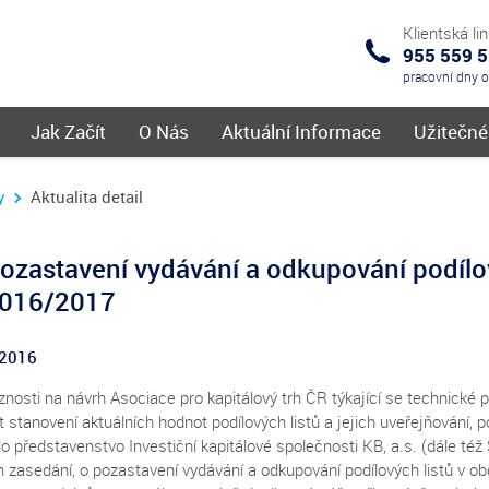
Klientská li
955 559 
IKS
pracovní dny 
menu
Jak Začít
O Nás
Aktuální Informace
Užitečn
y
Aktualita detail
ozastavení vydávání a odkupování podílo
016/2017
.2016
znosti na návrh Asociace pro kapitálový trh ČR týkající se technické
t stanovení aktuálních hodnot podílových listů a jejich uveřejňování, 
o představenstvo Investiční kapitálové společnosti KB, a.s. (dále té
 zasedání, o pozastavení vydávání a odkupování podílových listů v ob