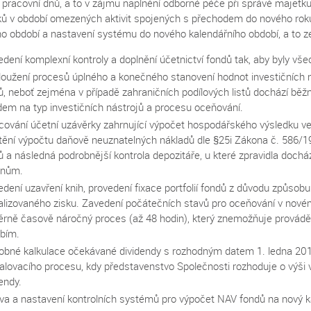
 5 pracovní dnů, a to v zájmu naplnění odborné péče při správě majet
íků v období omezených aktivit spojených s přechodem do nového ro
ho období a nastavení systému do nového kalendářního období, a to 
edení komplexní kontroly a doplnění účetnictví fondů tak, aby byly vš
loužení procesů úplného a konečného stanovení hodnot investičních ná
ů, neboť zejména v případě zahraničních podílových listů dochází bě
dem na typ investičních nástrojů a procesu oceňování.
cování účetní uzávěrky zahrnující výpočet hospodářského výsledku v
štění výpočtu daňově neuznatelných nákladů dle §25i Zákona č. 586/1
ů a následná podrobnější kontrola depozitáře, u které zpravidla doch
unům.
edení uzavření knih, provedení fixace portfolií fondů z důvodu způsobu
alizovaného zisku. Zavedení počátečních stavů pro oceňování v nov
rně časově náročný proces (až 48 hodin), který znemožňuje provádět
bím.
obné kalkulace očekávané dividendy s rozhodným datem 1. ledna 2017 
alovacího procesu, kdy představenstvo Společnosti rozhoduje o výši v
endy.
va a nastavení kontrolních systémů pro výpočet NAV fondů na nový ka