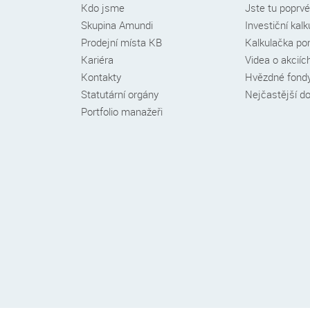
Kdo jsme
Jste tu poprv
patičce
Skupina Amundi
Investiční kal
Prodejní místa KB
Kalkulačka por
Kariéra
Videa o akciíc
Kontakty
Hvězdné fond
Statutární orgány
Nejčastější d
Portfolio manažeři