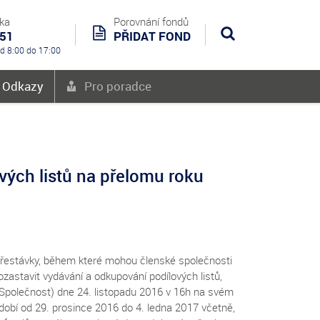
nka
Porovnání fondů
551
PŘIDAT FOND
Hledat
od 8:00 do 17:00
é Odkazy
Pro poradce
vých listů na přelomu roku
 přestávky, během které mohou členské společnosti
pozastavit vydávání a odkupování podílových listů,
ž Společnost) dne 24. listopadu 2016 v 16h na svém
dobí od 29. prosince 2016 do 4. ledna 2017 včetně,