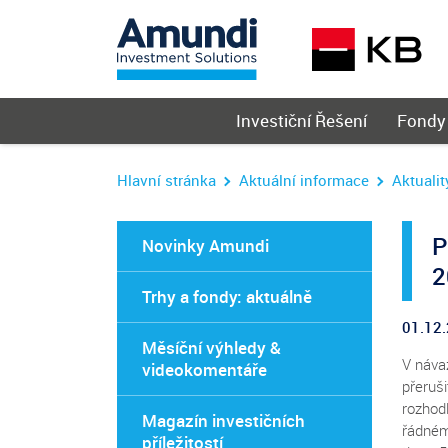
Hlavní
Investiční Řešení
Fondy
menu
Hlavní stránka
Aktuální informace
Aktualit
P
Novinky Amundi
2
Trhy a fondy: aktuálně
01.12
Měsíční výhledy &
V náva
videokomentáře
přeruši
rozhodl
Magazín investičních
řádném
příležitostí