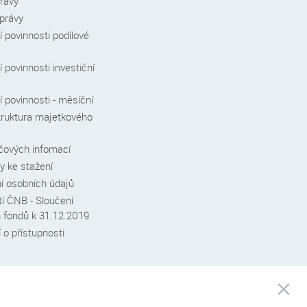
právy
zprávy
 povinnosti podílové
 povinnosti investiční
 povinnosti - měsíční
truktura majetkového
íčových infomací
 ke stažení
í osobních údajů
í ČNB - Sloučení
h fondů k 31.12.2019
 o přístupnosti
Po
be