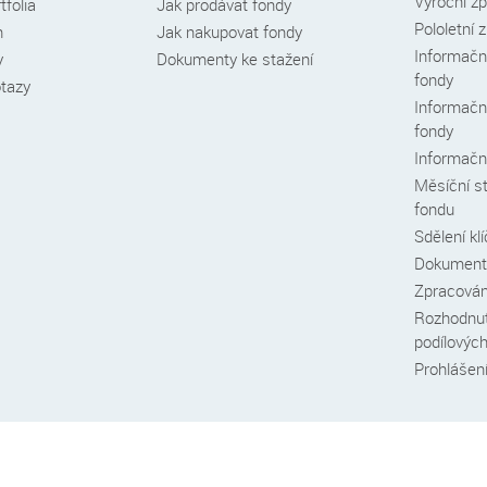
Výroční z
tfolia
Jak prodávat fondy
Pololetní 
h
Jak nakupovat fondy
Informační
y
Dokumenty ke stažení
fondy
otazy
Informační
fondy
Informační
Měsíční s
fondu
Sdělení kl
Dokumenty
Zpracován
Rozhodnut
podílovýc
Prohlášení