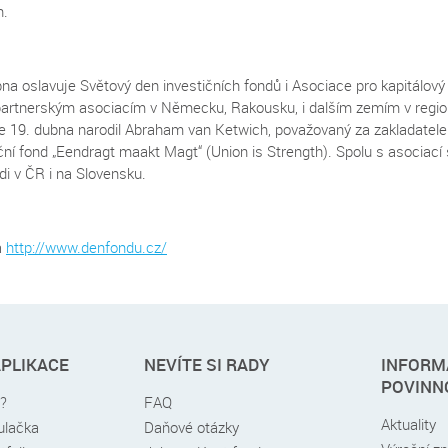
h.
na oslavuje Světový den investičních fondů i Asociace pro kapitálový
artnerským asociacím v Německu, Rakousku, i dalším zemím v regionu
 19. dubna narodil Abraham van Ketwich, považovaný za zakladatele in
ční fond „Eendragt maakt Magt“ (Union is Strength). Spolu s asociací se
di v ČR i na Slovensku.
a
http://www.denfondu.cz/
APLIKACE
NEVÍTE SI RADY
INFORM
POVINN
é?
FAQ
Aktuality
kulačka
Daňové otázky