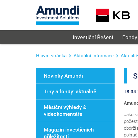
Hlavní
Investiční Řešení
Fondy
menu
Hlavní stránka
Aktuální informace
Aktualit
S
Novinky Amundi
Trhy a fondy: aktuálně
18.04
Amundi
Měsíční výhledy &
videokomentáře
Jako ka
počest
obdrží 
Magazín investičních
pokrač
příležitostí