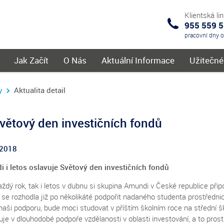
Klientská li
955 559 
IKS
pracovní dny 
menu
Jak Začít
O Nás
Aktuální Informace
Užitečn
y
Aktualita detail
větový den investičních fondů
.2018
 i letos oslavuje Světový den investičních fondů
ždý rok, tak i letos v dubnu si skupina Amundi v České republice při
 se rozhodla již po několikáté podpořit nadaného studenta prostředni
naši podporu, bude moci studovat v příštím školním roce na střední š
uje v dlouhodobé podpoře vzdělanosti v oblasti investování, a to pro