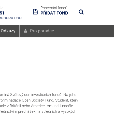
nka
Porovnání fondů
551
PŘIDAT FOND
Hledat
od 8:00 do 17:00
é Odkazy
Pro poradce
pomíná Světový den investičních fondů. Na jeho
ctvím nadace Open Society Fund. Student, který
kole v Británii nebo Americe. Amundi i nadále
střednictvím přednášek na středních a vysokých