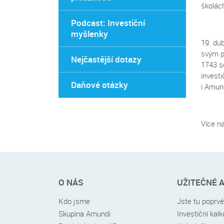
školác
Podcast: Investiční
myšlenky
19. dub
svým p
Nejčastější dotazy
1743 se
investi
Daňové otázky
i Amun
Více n
Rychlé
O NÁS
UŽITEČNÉ 
menu
v
Kdo jsme
Jste tu poprv
patičce
Skupina Amundi
Investiční kal