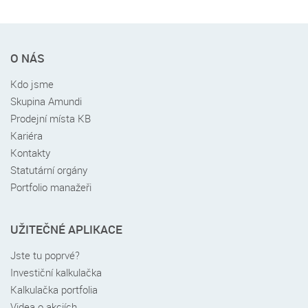
Rychlé
O NÁS
menu
v
Kdo jsme
patičce
Skupina Amundi
Prodejní místa KB
Kariéra
Kontakty
Statutární orgány
Portfolio manažeři
UŽITEČNÉ APLIKACE
Jste tu poprvé?
Investiční kalkulačka
Kalkulačka portfolia
Videa o akciích