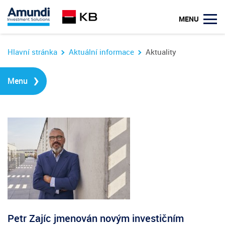
u
MENU
Hlavní stránka
Aktuální informace
Aktuality
›
Menu
Petr Zajíc jmenován novým investičním