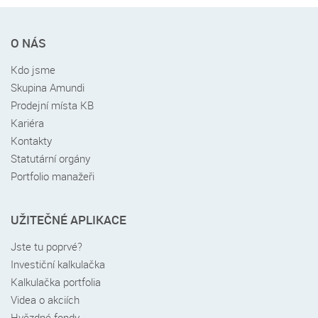
Rychlé
O NÁS
menu
v
Kdo jsme
patičce
Skupina Amundi
Prodejní místa KB
Kariéra
Kontakty
Statutární orgány
Portfolio manažeři
UŽITEČNÉ APLIKACE
Jste tu poprvé?
Investiční kalkulačka
Kalkulačka portfolia
Videa o akciích
Hvězdné fondy