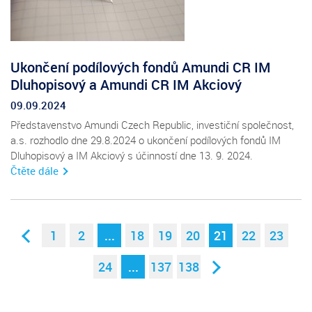
Ukončení podílových fondů Amundi CR IM
Dluhopisový a Amundi CR IM Akciový
09.09.2024
Představenstvo Amundi Czech Republic, investiční společnost,
a.s. rozhodlo dne 29.8.2024 o ukončení podílových fondů IM
Dluhopisový a IM Akciový s účinností dne 13. 9. 2024.
Čtěte dále
1
2
...
18
19
20
21
22
23
24
...
137
138