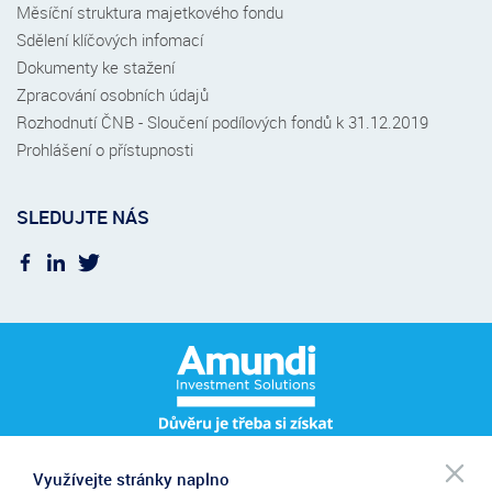
Měsíční struktura majetkového fondu
Sdělení klíčových infomací
Dokumenty ke stažení
Zpracování osobních údajů
Rozhodnutí ČNB - Sloučení podílových fondů k 31.12.2019
Prohlášení o přístupnosti
SLEDUJTE NÁS
Po
Využívejte stránky naplno
Pro přihlášení k odběru novinek zadejte prosím váš e-mail.