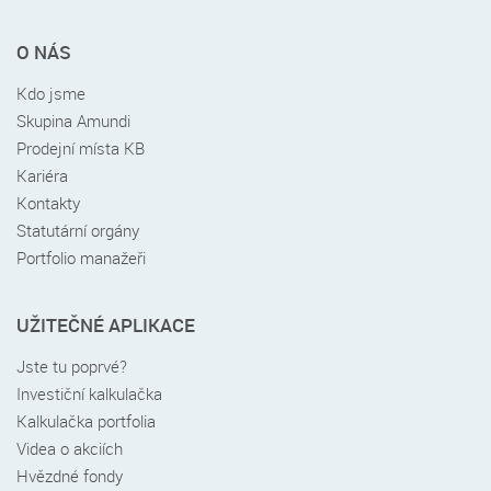
Rychlé
O NÁS
menu
v
Kdo jsme
patičce
Skupina Amundi
Prodejní místa KB
Kariéra
Kontakty
Statutární orgány
Portfolio manažeři
UŽITEČNÉ APLIKACE
Jste tu poprvé?
Investiční kalkulačka
Kalkulačka portfolia
Videa o akciích
Hvězdné fondy