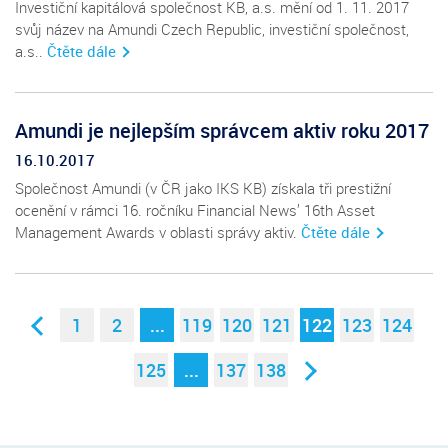
Investiční kapitálová společnost KB, a.s. mění od 1. 11. 2017
svůj název na Amundi Czech Republic, investiční společnost,
a.s..
Čtěte dále
Amundi je nejlepším správcem aktiv roku 2017
16.10.2017
Společnost Amundi (v ČR jako IKS KB) získala tři prestižní
ocenění v rámci 16. ročníku Financial News’ 16th Asset
Management Awards v oblasti správy aktiv.
Čtěte dále
1
2
...
119
120
121
122
123
124
125
...
137
138