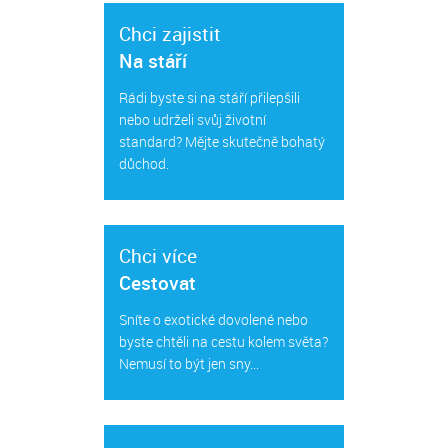
Chci zajistit
Na stáří
Rádi byste si na stáří přilepšili
nebo udrželi svůj životní
standard? Mějte skutečně bohatý
důchod.
Chci více
Cestovat
Sníte o exotické dovolené nebo
byste chtěli na cestu kolem světa?
Nemusí to být jen sny...