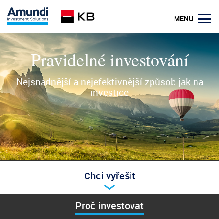
MENU
Pravidelné investování
Nejsnadnější a nejefektivnější způsob jak na
investice
Chci vyřešit
Proč investovat