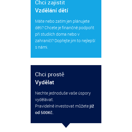
Chci zajistit
Vzdělání dětí
Máte nebo zatím jen plánujete
děti? Chcete je finančně podpořit
při studiích doma nebo v
zahraničí? Dopřejte jim to nejlepší
s námi.
Chci prostě
Vydělat
Nechte jednoduše vaše úspory
vydělávat.
Pravidelně investovat můžete
již
od 500Kč.