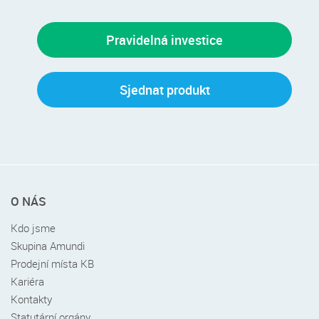
Pravidelná investice
Sjednat produkt
Rychlé
O NÁS
menu
v
Kdo jsme
patičce
Skupina Amundi
Prodejní místa KB
Kariéra
Kontakty
Statutární orgány