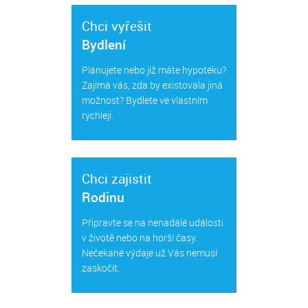
Chci vyřešit
Bydlení
Plánujete nebo již máte hypotéku?
Zajímá vás, zda by existovala jiná
možnost? Bydlete ve vlastním
rychleji.
Chci zajistit
Rodinu
Připravte se na nenadálé události
v životě nebo na horší časy.
Nečekané výdaje už Vás nemusí
zaskočit.