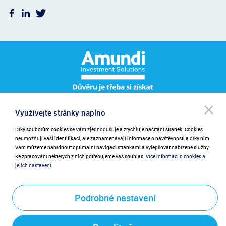
Po
Využívejte stránky naplno
Pro přihlášení k odběru novinek zadejte prosím váš e-mail.
NEWSLETTER
be
při
Díky souborům cookies se Vám zjednodušuje a zrychluje načítání stránek. Cookies
Zadáním emailu poskytujete souhlas se zasíláním novinek.
neumožňují vaši identifikaci, ale zaznamenávají informace o návštěvnosti a díky nim
Vám můžeme nabídnout optimální navigaci stránkami a vylepšovat nabízené služby.
Ke zpracování některých z nich potřebujeme váš souhlas.
Více informací o cookies a
jejich nastavení
Podrobné nastavení
Odeslat