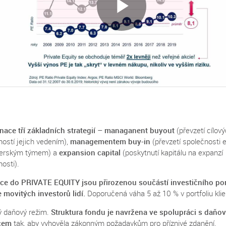
ace tří základních strategií
–
managanent buyout
(převzetí cílov
ností jejich vedením),
managementem buy-in
(převzetí společnosti 
erským týmem) a
expansion capital
(poskytnutí kapitálu na expanzí
osti).
ice do PRIVATE EQUITY jsou přirozenou součástí investičního por
 movitých investorů lidí.
Doporučená váha 5 až 10 % v portfoliu klie
vý daňový režim.
Struktura fondu je
navržena ve spolupráci s daňo
cem
tak, aby vyhověla zákonným požadavkům pro příznivé zdanění.