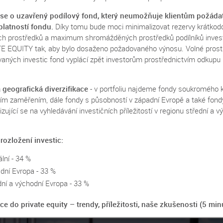
se o uzavřený podílový fond, který neumožňuje klientům požáda
platností fondu.
Díky tomu bude moci minimalizovat rezervy krátko
ních prostředků a maximum shromážděných prostředků podílníků inves
E EQUITY tak, aby bylo dosaženo požadovaného výnosu. Volné prost
ovaných investic fond vyplácí zpět investorům prostřednictvím odkupu
 geografická diverzifikace
- v portfoliu najdeme fondy soukromého k
ním zaměřením, dále fondy s působností v západní Evropě a také fond
izující se na vyhledávání investičních příležitostí v regionu střední a v
.
 rozložení investic:
lní - 34 %
dní Evropa - 33 %
dní a východní Evropa - 33 %
ice do private equity – trendy, příležitosti, naše zkušenosti (5 min