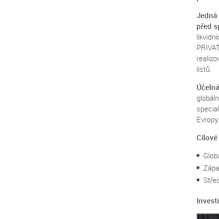
Jedná 
před s
likvid
PRIVAT
realiz
listů.
Účelná
globál
special
Evropy
Cílové
Globá
Zápa
Stře
Invest