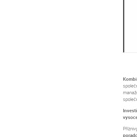
Kombin
společ
manaž
společn
Invest
vysoce
Přízni
porad