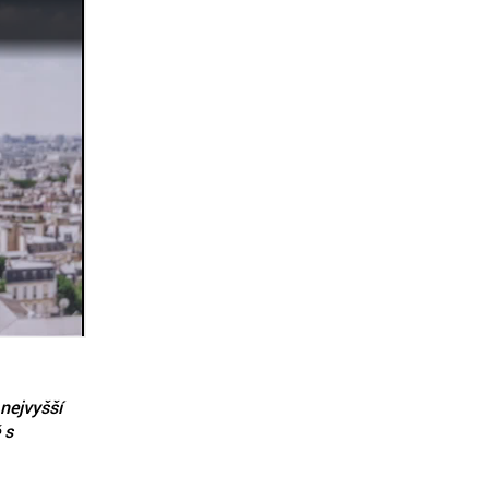
 nejvyšší
 s