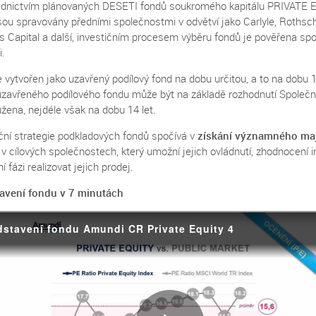
ednictvím plánovaných DESETI fondů soukromého kapitálu PRIVATE 
sou spravovány předními společnostmi v odvětví jako Carlyle, Rothschi
s Capital a další, investičním procesem výběru fondů je pověřena sp
.
 vytvořen jako uzavřený podílový fond na dobu určitou, a to na dobu 
 uzavřeného podílového fondu může být na základě rozhodnutí Společn
žena, nejdéle však na dobu 14 let.
iční strategie podkladových fondů spočívá v
získání významného ma
v cílových společnostech, který umožní jejich ovládnutí, zhodnocení i
í fázi realizovat jejich prodej.
avení fondu v 7 minutách