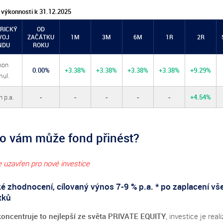
 výkonnosti k 31.12.2025
RICKÝ
OD
VOJ
ZAČÁTKU
1M
3M
6M
1R
2R
NDU
ROKU
kon
0.00%
+3.38%
+3.38%
+3.38%
+3.38%
+9.29%
ul.
 p.a.
-
-
-
-
-
+4.54%
o vám může fond přinést?
e uzavřen pro nové investice
é zhodnocení, cílovaný výnos 7-9 % p.a. * po zaplacení vš
tků
oncentruje to nejlepší ze světa PRIVATE EQUITY
, investice je rea