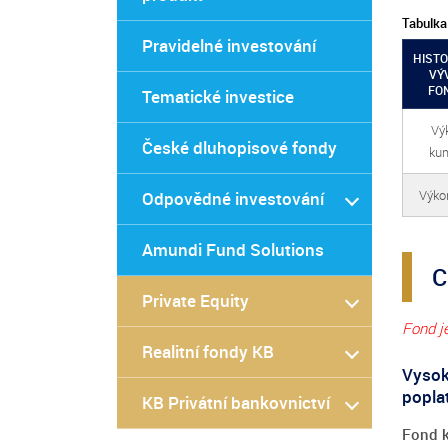
Tabulka
Pravidelné investování
HISTO
VÝ
FO
Tematické investice
Vý
České dluhopisové fondy
kum
Výkon
Odpovědné investování
Amundi Fund Solutions
C
Private Equity
Fond j
Realitní fondy KB
Vysok
popla
KB Privátní bankovnictví
Fond k