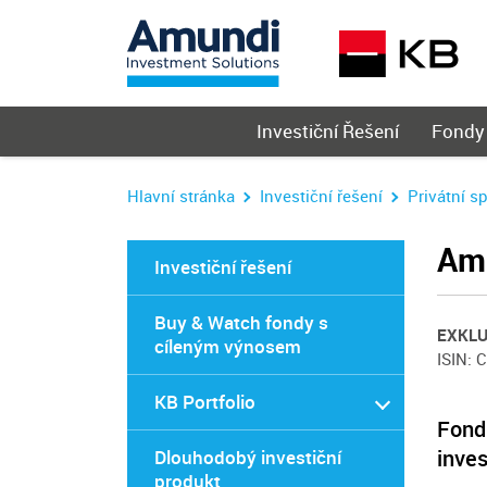
Hlavní
Investiční Řešení
Fondy
menu
Hlavní stránka
Investiční řešení
Privátní s
Amu
Investiční řešení
Buy & Watch fondy s
EXKLU
cíleným výnosem
ISIN: 
KB Portfolio
Fond 
inves
Dlouhodobý investiční
produkt