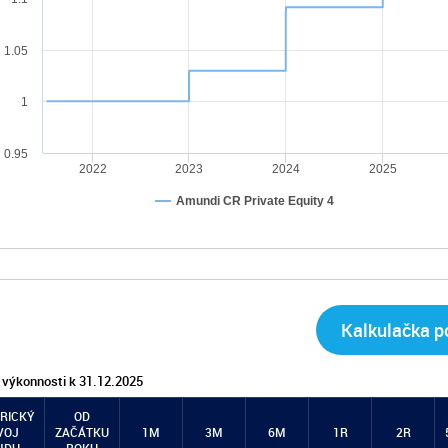
1.05
1
0.95
2022
2023
2024
2025
Amundi CR Private Equity 4
Kalkulačka po
 výkonnosti k 31.12.2025
RICKÝ
OD
VOJ
ZAČÁTKU
1M
3M
6M
1R
2R