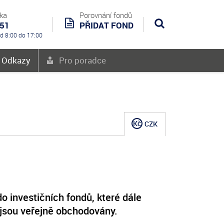
nka
Porovnání fondů
551
PŘIDAT FOND
Hledat
od 8:00 do 17:00
é Odkazy
Pro poradce
Kč
CZK
o investičních fondů, které dále
nejsou veřejně obchodovány.