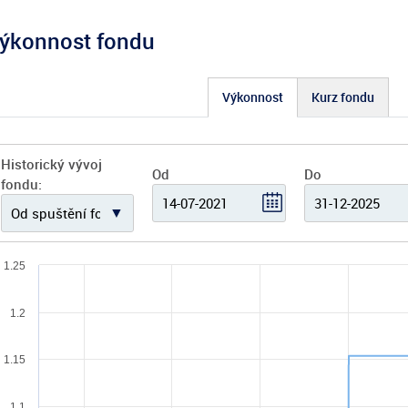
ýkonnost fondu
Výkonnost
Kurz fondu
Historický vývoj
Od
Do
fondu:
1.25
1.2
1.15
1.1