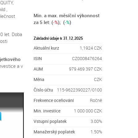
EQUITY,
ld ,
Min. a max. měsíční výkonnost
olečnost
za 5 let:
(
-%
); (
-%
)
10 let. Doba
Základní údaje k 31.12.2025
osti
Aktuální kurz
1,1924 CZK
ISIN
CZ0008476264
jetkového
nvestice a v
AUM
979 469 397 CZK
Měna
CZK
Číslo účtu
115-9622390227/0100
Frekvence oceňování
Ročně
Min. investice
1 000 000 CZK
Vstupní poplatek
3.00%
Manažerský poplatek
1.50%