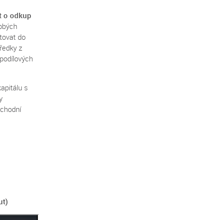
t o odkup
dobých
tovat do
ředky z
 podílových
apitálu s
y
ýchodní
ut)