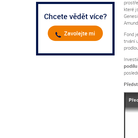
prostř
které j
Chcete vědět více?
Genesi
Amundi
Zavolejte mi
Fond je
trvání
prodlou
Invest
podílu
posledn
Předst