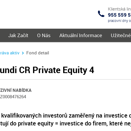
Klientská li
955 559 
IKS
pracovní dny 
menu
Jak Začít
O Nás
Aktuální Informace
Užitečn
práva aktiv
Fond detail
ndi CR Private Equity 4
ZIVNÍ NABÍDKA
CZ0008476264
kvalifikovaných investorů zaměřený na investice d
tují do private equity = investice do firem, které 