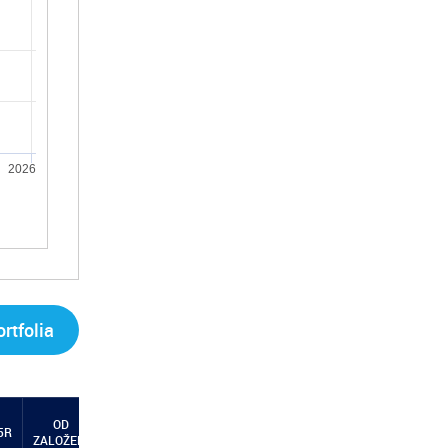
2026
rtfolia
OD
5R
ZALOŽENÍ