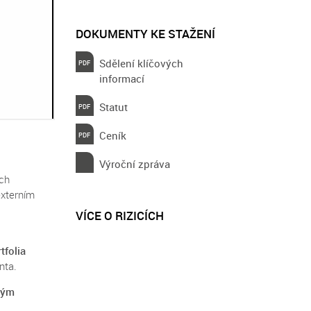
DOKUMENTY KE STAŽENÍ
Sdělení klíčových
informací
Statut
Ceník
Výroční zpráva
ých
externím
VÍCE O RIZICÍCH
tfolia
nta.
vým