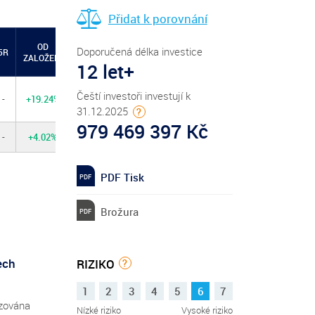
Přidat k porovnání
OD
Doporučená délka investice
5R
ZALOŽENÍ
12 let+
Čeští investoři investují k
-
+19.24%
31.12.2025
?
979 469 397 Kč
-
+4.02%
PDF Tisk
Brožura
ech
RIZIKO
?
1
2
3
4
5
6
7
lizována
Nízké riziko
Vysoké riziko