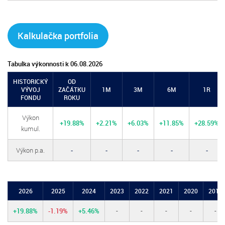
Kalkulačka portfolia
Tabulka výkonnosti k 06.08.2026
HISTORICKÝ
OD
VÝVOJ
ZAČÁTKU
1M
3M
6M
1R
FONDU
ROKU
Výkon
+19.88%
+2.21%
+6.03%
+11.85%
+28.59%
kumul.
Výkon p.a.
-
-
-
-
-
2026
2025
2024
2023
2022
2021
2020
2019
+19.88%
-1.19%
+5.46%
-
-
-
-
-