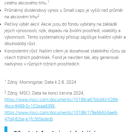
1
celého akciového trhu.
Průměrný dividendový výnos u Small caps je vyšší než průměr
2
na akciovém trhu
Pečlivý výběr akcií: Akcie jsou do fondu vybírány na základě
jejich výnosnosti, rizik, dopadu na životní prostředí, volatility a
výkonnosti. Tento systematický přístup zajišťuje kvalitní výběr a
dlouhodobý růst.
Konzistentní růst: Naším cílem je dosahovat stabilního růstu za
všech tržních podmínek. Fond je navržen tak, aby generoval
nadvýnos v různých tržních prostředích
1
Zdroj: Morningstar, Data k 2.8. 2024
2
Zdroj: MSCI, Data ke konci června 2024,
https://www.msci.com/
documents
/10199/a67b0d43-0289-
4bce-8499-0c102eaa8399
,
https://www.msci.com/documents/10199/178e6643-6ae6-
47b9-82be-e1fc565ededb