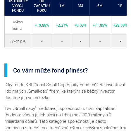
HISTORICKÝ
OD
VÝVOJ
ZAČÁTKU
1M
3M
6M
1R
FONDU
ROKU
Výkon
+19.88%
+2.21%
+6.03%
+11.85%
+28.59%
kumul.
Výkon p.a.
-
-
-
-
-
Co vám může fond přinést?
Díky fondu KBI Global Small Cap Equity Fund můžete investovat
i do malých „Small-cap“ firem, ke kterým se běžný investor
dostane jen velmi těžko.
Tzv. „Small capy“ představují společnosti s tržní kapitalizací
(hodnota všech jejich akcií na trhu) mezi 300 miliony a 2
miliardami dolarů. Tato kategorie společností je často
spojována s menšími a méně známými akciovými společnostmi,