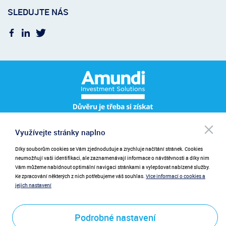
SLEDUJTE NÁS
Po
Využívejte stránky naplno
Pro přihlášení k odběru novinek zadejte prosím váš e-mail.
NEWSLETTER
be
při
Díky souborům cookies se Vám zjednodušuje a zrychluje načítání stránek. Cookies
Zadáním emailu poskytujete souhlas se zasíláním novinek.
neumožňují vaši identifikaci, ale zaznamenávají informace o návštěvnosti a díky nim
Vám můžeme nabídnout optimální navigaci stránkami a vylepšovat nabízené služby.
Ke zpracování některých z nich potřebujeme váš souhlas.
Více informací o cookies a
jejich nastavení
Podrobné nastavení
Odeslat