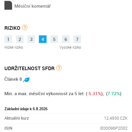
Měsíční komentář
RIZIKO
?
1
2
3
4
5
6
7
Nízké riziko
Vysoké riziko
UDRŽITELNOST SFDR
?
Článek 8
Min. a max. měsíční výkonnost za 5 let:
(
-5.31%
); (
7.72%
)
Základní údaje k 6.8.2026
Aktuální kurz
12,4930 CZK
ISIN
IE00096P2D02