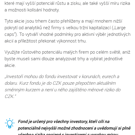
které mají vyšší potenciál růstu a zisku, ale také vyšší míru rizika
a možnosti kolísání hodnoty.
Tyto akcie jsou trhem často přehlíženy a mají mnohem nižší
pokrytí od analytiků než firmy s velkou tržní kapitalizací („Large
caps“). To vytváří vhodné podmínky pro aktivní výběr jednotlivých
akcií a příležitost překonat výkonnost trhu.
Využijte růstového potenciálu malých firem po celém světě, aniž
byste museli sami dlouze analyzovat trhy a vybírat jednotlivé
akcie.
„Investoři mohou do fondu investovat v korunách, eurech a
dolaru. Kurz fondu je do CZK pouze přepočten aktuálním
směnným kurzem a není u něho zajištěno měnové riziko do
CZK.“
Fond je určený pro všechny investory, kteří cílí na
potenciálně nejvyšší možné zhodnocení a uvědomují si plně
všechna rizika spojené s investicemi s vysokou mírou