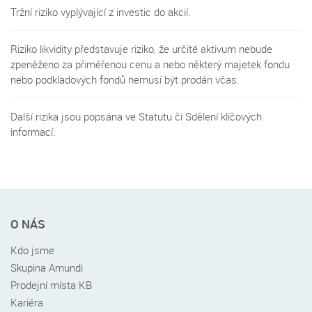
Tržní riziko vyplývající z investic do akcií.
Riziko likvidity představuje riziko, že určité aktivum nebude
zpeněženo za přiměřenou cenu a nebo některý majetek fondu
nebo podkladových fondů nemusí být prodán včas.
Další rizika jsou popsána ve Statutu či Sdělení klíčových
informací.
Rychlé
O NÁS
menu
v
Kdo jsme
patičce
Skupina Amundi
Prodejní místa KB
Kariéra