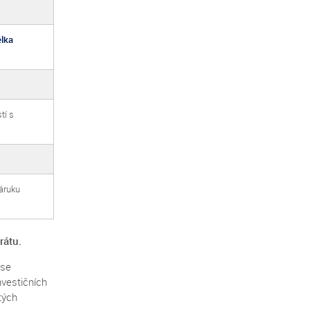
élka
tí s
záruku
rátu.
 se
nvestičních
tých