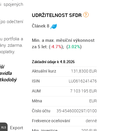
mi spojených
UDRŽITELNOST SFDR
?
(po odečtení
Článek 8
 portfolia a
Min. a max. měsíční výkonnost
vány zdarma.
za 5 let:
(
-4.7%
); (
3.02%
)
poplatky.
Základní údaje k 4.8.2026
ší
Aktuální kurz
131,8300 EUR
avidla
átkodobý
ISIN
LU0616241476
AUM
7 103 195 EUR
Měna
EUR
Číslo účtu
35-4546000297/0100
Frekvence oceňování
denně
Export
Min. investice
200 EUR