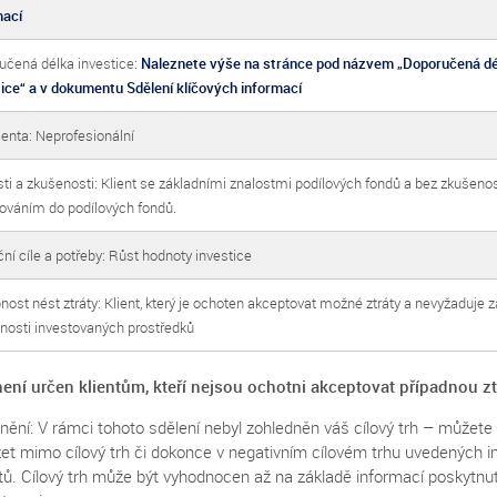
mací
učená délka investice:
Naleznete výše na stránce pod názvem „Doporučená d
tice“ a v dokumentu Sdělení klíčových informací
ienta: Neprofesionální
ti a zkušenosti: Klient se základními znalostmi podílových fondů a bez zkušenos
továním do podílových fondů.
ní cíle a potřeby: Růst hodnoty investice
ost nést ztráty: Klient, který je ochoten akceptovat možné ztráty a nevyžaduje 
nosti investovaných prostředků
ení určen klientům, kteří nejsou ochotni akceptovat případnou zt
nění: V rámci tohoto sdělení nebyl zohledněn váš cílový trh – můžete
et mimo cílový trh či dokonce v negativním cílovém trhu uvedených i
tů. Cílový trh může být vyhodnocen až na základě informací poskytnu