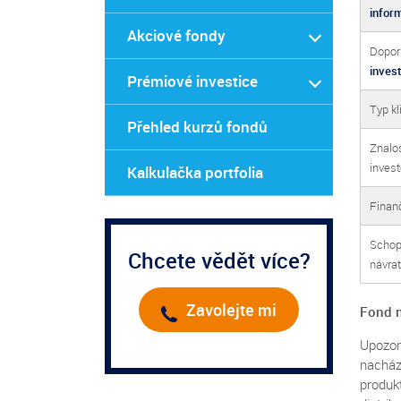
infor
Akciové fondy
Dopor
inves
Prémiové investice
Typ kl
Přehled kurzů fondů
Znalos
inves
Kalkulačka portfolia
Finanč
Schopn
Chcete vědět více?
návrat
Zavolejte mi
Fond n
Upozor
nacház
produk