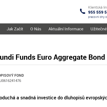
Klientská li
955 559 
IKS
pracovní dny 
menu
Jak Začít
O Nás
Aktuální Informace
Užitečn
ndi Funds Euro Aggregate Bond
PISOVÝ FOND
LU0616241476
oduchá a snadná investice do dluhopisů evropských