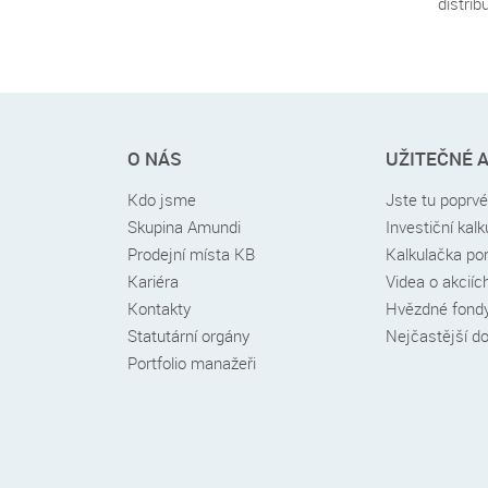
distrib
Rychlé
O NÁS
UŽITEČNÉ 
menu
v
Kdo jsme
Jste tu poprv
patičce
Skupina Amundi
Investiční kal
Prodejní místa KB
Kalkulačka por
Kariéra
Videa o akciíc
Kontakty
Hvězdné fond
Statutární orgány
Nejčastější d
Portfolio manažeři