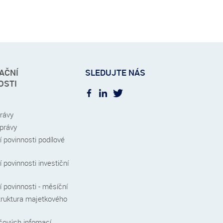
AČNÍ
SLEDUJTE NÁS
OSTI
právy
zprávy
 povinnosti podílové
 povinnosti investiční
 povinnosti - měsíční
truktura majetkového
íčových infomací