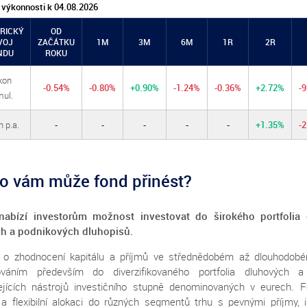
 výkonnosti k 04.08.2026
RICKÝ
OD
VOJ
ZAČÁTKU
1M
3M
6M
1R
2R
NDU
ROKU
kon
-0.54%
-0.80%
+0.90%
-1.24%
-0.36%
+2.72%
-
ul.
 p.a.
-
-
-
-
-
+1.35%
-
o vám může fond přinést?
nabízí investorům možnost investovat do širokého portfolia
ch a podnikových dluhopisů.
e o zhodnocení kapitálu a příjmů ve střednědobém až dlouhodobé
továním především do diverzifikovaného portfolia dluhových
ejících nástrojů investičního stupně denominovaných v eurech. 
í a flexibilní alokaci do různých segmentů trhu s pevnými příjmy, 