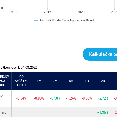
0.8
2010
2015
2020
202
Amundi Funds Euro Aggregate Bond
Kalkulačka po
 výkonnosti k 04.08.2026
RICKÝ
OD
VOJ
ZAČÁTKU
1M
3M
6M
1R
2R
NDU
ROKU
kon
-0.54%
-0.80%
+0.90%
-1.24%
-0.36%
+2.72%
-
ul.
 p.a.
-
-
-
-
-
+1.35%
-