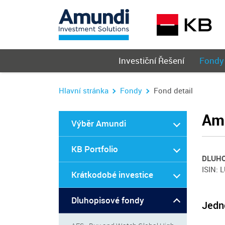
Hlavní
Investiční Řešení
Fondy
menu
Hlavní stránka
Fondy
Fond detail
Amu
Výběr Amundi
KB Portfolio
DLUHO
ISIN: 
Krátkodobé investice
Dluhopisové fondy
Jedn