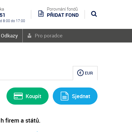
nka
Porovnání fondů
551
PŘIDAT FOND
Hledat
od 8:00 do 17:00
é Odkazy
Pro poradce
€
EUR
Koupit
Sjednat
 firem a států.