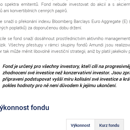
ho spektra emitentů. Fond nebude investovat do akcií a s akcie
ů ani konvertibilních cenných papírů.
e snaží o překonání indexu Bloomberg Barclays Euro Aggregate (E) 
šných poplatků) za doporučenou dobu držení.
cíle se fond snaží dosáhnout prostřednictvím aktivního managementu
 rizik. Všechny přestupy v rámci skupiny fondů Amundi jsou realizo
r tak může měnit libovolně investiční strategii, aniž by platil jakékoliv 
Fond je určený pro všechny investory, kteří cílí na progresivněj
zhodnocení své investice než konzervativní investor. Jsou zpr
připraveni podstupovat vyšší míru kolísání své investice a kr
pokles hodnoty pro ně není důvodem k jejímu ukončení.
ýkonnost fondu
Výkonnost
Kurz fondu