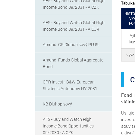
AFS - Buy and Watch Global High
Tabulka
Income Bond 09/2031 - A CZK
HISTO
VÝ
AFS - Buy and Watch Global High
FO
Income Bond 09/2031 - A EUR
Vý
kum
Amundi CR Dluhopisový PLUS
Výkon
Amundi Funds Global Aggregate
Bond
C
CPR Invest - B&W European
Strategic Autonomy HY 2031
Fond 
státní
KB Dluhopisový
Usiluj
AFS - Buy and Watch High
inves
Income Bond Opportunities
souvis
05/2030 - A CZK
aktivn