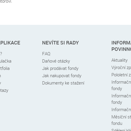
utorovi.
APLIKACE
NEVÍTE SI RADY
INFORM
POVINN
é?
FAQ
Aktuality
kulačka
Daňové otázky
Výroční z
tfolia
Jak prodávat fondy
Pololetní 
h
Jak nakupovat fondy
Informační
y
Dokumenty ke stažení
fondy
otazy
Informační
fondy
Informační
Měsíční s
fondu
Sdělení kl