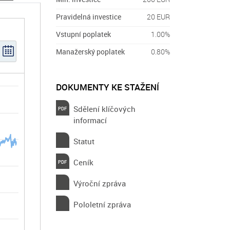
Pravidelná investice
20 EUR
Vstupní poplatek
1.00%
Manažerský poplatek
0.80%
DOKUMENTY KE STAŽENÍ
Sdělení klíčových
informací
Statut
Ceník
Výroční zpráva
Pololetní zpráva