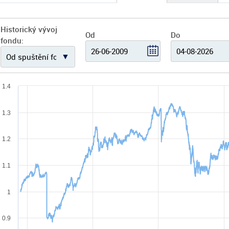
Historický vývoj
Od
Do
fondu:
1.4
1.3
1.2
1.1
1
0.9