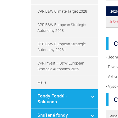
CPR B&W Climate Target 2028
2026
-0.54
CPR B&W European Strategic
Autonomy 2028
C
CPR B&W European Strategic
Autonomy 2028 II
-
Jedno
CPR Invest – B&W European
- Diver
Strategic Autonomy 2029
- Aktivn
Méně
- Vysok
Fondy Fondů -
C
Solutions
Smíšené fondy
Stupeň