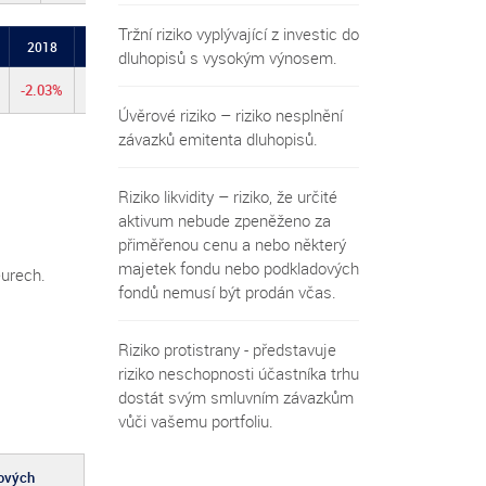
Tržní riziko vyplývající z investic do
2018
2017
2016
2015
2014
2013
2012
dluhopisů s vysokým výnosem.
-2.03%
+2.32%
+0.81%
+0.98%
+11.60%
+3.44%
+11.95
Úvěrové riziko – riziko nesplnění
závazků emitenta dluhopisů.
Riziko likvidity – riziko, že určité
aktivum nebude zpeněženo za
přiměřenou cenu a nebo některý
majetek fondu nebo podkladových
eurech.
fondů nemusí být prodán včas.
Riziko protistrany - představuje
riziko neschopnosti účastníka trhu
dostát svým smluvním závazkům
vůči vašemu portfoliu.
čových