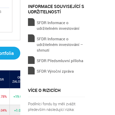
INFORMACE SOUVISEJÍCÍ S
UDRŽITELNOSTÍ
5
SFDR Informace o
udržitelném investování
SFDR Informace o
udržitelném investování –
shrnutí
rtfolia
SFDR Předsmluvní příloha
SFDR Výroční zpráva
OD
5R
ZALOŽENÍ
VÍCE O RIZICÍCH
9.78%
+19.04%
Podílníci fondu by měli zvážit
především následující rizika:
2.04%
+1.02%