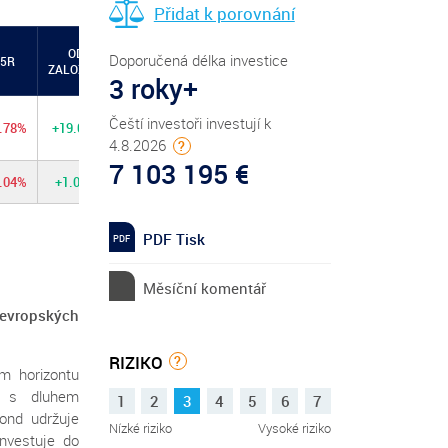
Přidat k porovnání
OD
Doporučená délka investice
5R
ZALOŽENÍ
3 roky+
Čeští investoři investují k
9.78%
+19.04%
4.8.2026
?
7 103 195 €
2.04%
+1.02%
PDF Tisk
Měsíční komentář
 evropských
RIZIKO
?
m horizontu
 a s dluhem
1
2
3
4
5
6
7
Fond udržuje
Nízké riziko
Vysoké riziko
investuje do