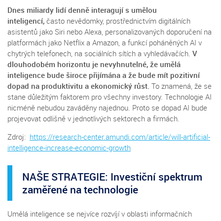
Dnes miliardy lidí denně interagují s umělou
inteligencí,
často nevědomky, prostřednictvím digitálních
asistentů jako Siri nebo Alexa, personalizovaných doporučení na
platformách jako Netflix a Amazon, a funkcí poháněných AI v
chytrých telefonech, na sociálních sítích a vyhledávačích.
V
dlouhodobém horizontu je nevyhnutelné, že umělá
inteligence bude široce přijímána a že bude mít pozitivní
dopad na produktivitu a ekonomický růst.
To znamená, že se
stane důležitým faktorem pro všechny investory. Technologie AI
nicméně nebudou zaváděny najednou. Proto se dopad AI bude
projevovat odlišně v jednotlivých sektorech a firmách.
Zdroj:
https://research-center.amundi.com/article/will-artificial-
intelligence-increase-economic-growth
NAŠE STRATEGIE: Investiční spektrum
zaměřené na technologie
Umělá inteligence se nejvíce rozvíjí v oblasti informačních