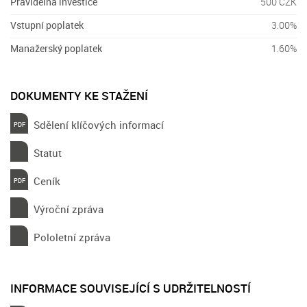
Pravidelná investice
500 CZK
Vstupní poplatek
3.00%
Manažerský poplatek
1.60%
DOKUMENTY KE STAŽENÍ
Sdělení klíčových informací
Statut
Ceník
Výroční zpráva
Pololetní zpráva
INFORMACE SOUVISEJÍCÍ S UDRŽITELNOSTÍ