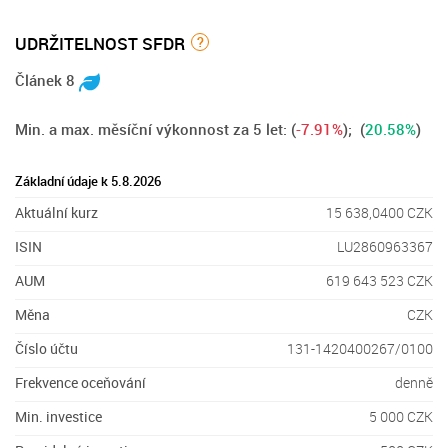
UDRŽITELNOST SFDR
?
Článek 8
Min. a max. měsíční výkonnost za 5 let:
(
-7.91%
); (
20.58%
)
Základní údaje k 5.8.2026
Aktuální kurz
15 638,0400 CZK
ISIN
LU2860963367
AUM
619 643 523 CZK
Měna
CZK
Číslo účtu
131-1420400267/0100
Frekvence oceňování
denně
Min. investice
5 000 CZK