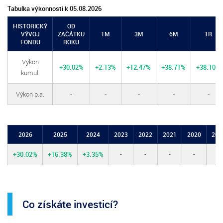
Tabulka výkonnosti k 05.08.2026
HISTORICKÝ
OD
VÝVOJ
ZAČÁTKU
1M
3M
6M
1R
FONDU
ROKU
Výkon
+30.02%
+2.13%
+12.47%
+38.71%
+38.10%
kumul.
Výkon p.a.
-
-
-
-
-
2026
2025
2024
2023
2022
2021
2020
201
+30.02%
+16.38%
+3.35%
-
-
-
-
-
Co získáte investicí?