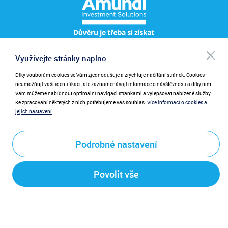
Po
Využívejte stránky naplno
Pro přihlášení k odběru novinek zadejte prosím váš e-mail.
NEWSLETTER
be
při
Díky souborům cookies se Vám zjednodušuje a zrychluje načítání stránek. Cookies
Zadáním emailu poskytujete souhlas se zasíláním novinek.
neumožňují vaši identifikaci, ale zaznamenávají informace o návštěvnosti a díky nim
Vám můžeme nabídnout optimální navigaci stránkami a vylepšovat nabízené služby.
Ke zpracování některých z nich potřebujeme váš souhlas.
Více informací o cookies a
jejich nastavení
Podrobné nastavení
Odeslat
Povolit vše
Právní ujednání a upozornění pro návštěvníky těchto stránek.
Copyright©2026 Amundi Czech Republic, investiční společnost, a.s.