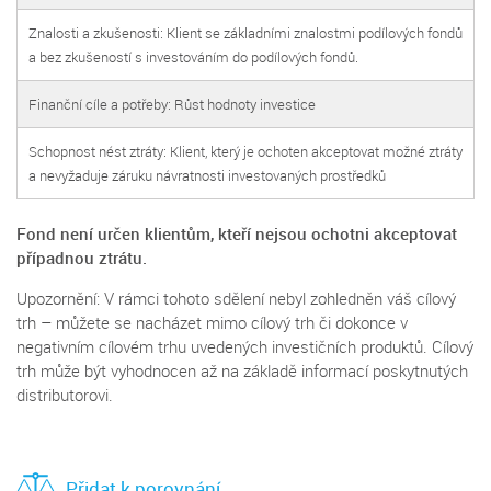
Znalosti a zkušenosti: Klient se základními znalostmi podílových fondů
a bez zkušeností s investováním do podílových fondů.
Finanční cíle a potřeby: Růst hodnoty investice
Schopnost nést ztráty: Klient, který je ochoten akceptovat možné ztráty
a nevyžaduje záruku návratnosti investovaných prostředků
Fond není určen klientům, kteří nejsou ochotni akceptovat
případnou ztrátu.
Upozornění: V rámci tohoto sdělení nebyl zohledněn váš cílový
trh – můžete se nacházet mimo cílový trh či dokonce v
negativním cílovém trhu uvedených investičních produktů. Cílový
trh může být vyhodnocen až na základě informací poskytnutých
distributorovi.
Přidat k porovnání