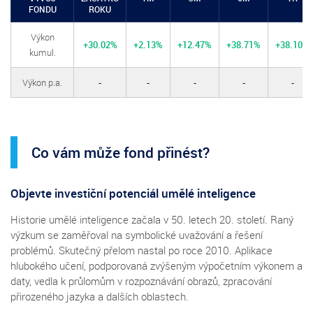
FONDU
ROKU
Výkon
+30.02%
+2.13%
+12.47%
+38.71%
+38.10%
kumul.
Výkon p.a.
-
-
-
-
-
Co vám může fond přinést?
Objevte investiční potenciál umělé inteligence
Historie umělé inteligence začala v 50. letech 20. století. Raný
výzkum se zaměřoval na symbolické uvažování a řešení
problémů. Skutečný přelom nastal po roce 2010. Aplikace
hlubokého učení, podporovaná zvýšeným výpočetním výkonem a
daty, vedla k průlomům v rozpoznávání obrazů, zpracování
přirozeného jazyka a dalších oblastech.