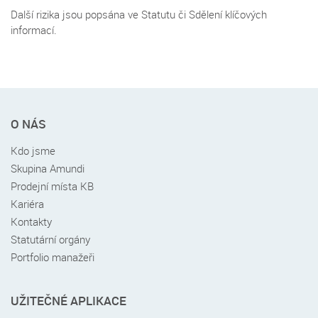
Další rizika jsou popsána ve Statutu či Sdělení klíčových
informací.
Rychlé
O NÁS
menu
v
Kdo jsme
patičce
Skupina Amundi
Prodejní místa KB
Kariéra
Kontakty
Statutární orgány
Portfolio manažeři
UŽITEČNÉ APLIKACE