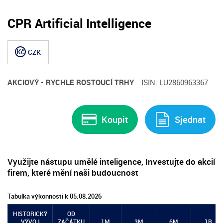
CPR Artificial Intelligence
Kč
CZK
AKCIOVÝ - RYCHLE ROSTOUCÍ TRHY
ISIN: LU2860963367
Koupit
Sjednat
Využijte nástupu umělé inteligence, Investujte do akcií
firem, které mění naši budoucnost
Tabulka výkonnosti k 05.08.2026
HISTORICKÝ
OD
VÝVOJ
ZAČÁTKU
1M
3M
6M
1R