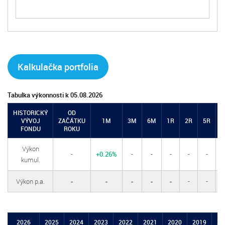
Kalkulačka portfolia
Tabulka výkonnosti k 05.08.2026
HISTORICKÝ
OD
VÝVOJ
ZAČÁTKU
1M
3M
6M
1R
2R
5R
Z
FONDU
ROKU
Výkon
-
+0.26%
-
-
-
-
-
kumul.
Výkon p.a.
-
-
-
-
-
-
-
2026
2025
2024
2023
2022
2021
2020
2019
20