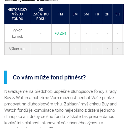
HISTORICKÝ
OD
VÝVOJ
ZAČÁTKU
1M
3M
6M
1R
2R
5R
Z
FONDU
ROKU
Výkon
-
+0.26%
-
-
-
-
-
kumul.
Výkon p.a.
-
-
-
-
-
-
-
Co vám může fond přinést?
Navazujeme na předchozí úspěšné dluhopisové fondy z řady
Buy & Watch a nabízíme Vám možnost nechat Vaše peníze
pracovat na dluhopisovém trhu. Základní myšlenkou Buy and
Watch fondů je kombinace toho nejlepšího z držení jednoho
dluhopisu a z držby celého fondu. Získáte tak přesně danou
konkrétní splatnost, stanovení očekávaného výnosu a