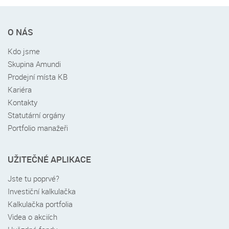
Rychlé
O NÁS
menu
v
Kdo jsme
patičce
Skupina Amundi
Prodejní místa KB
Kariéra
Kontakty
Statutární orgány
Portfolio manažeři
UŽITEČNÉ APLIKACE
Jste tu poprvé?
Investiční kalkulačka
Kalkulačka portfolia
Videa o akciích