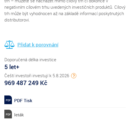
trh – můžete se nacházet mimo cílový trh či dokonce v
negativním cílovém trhu uvedených investičních produktů. Cílový
trh může být vyhodnocen až na základě informací poskytnutých
distributorovi.
Přidat k porovnání
Doporučená délka investice
5 let+
Čeští investoři investují k 5.8.2026
?
969 487 249 Kč
PDF Tisk
leták