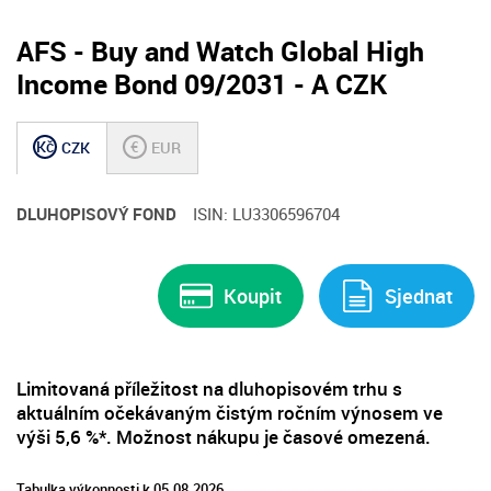
AFS - Buy and Watch Global High
Income Bond 09/2031 - A CZK
Kč
€
CZK
EUR
DLUHOPISOVÝ FOND
ISIN: LU3306596704
Koupit
Sjednat
Limitovaná příležitost na dluhopisovém trhu s
aktuálním očekávaným čistým ročním výnosem ve
výši 5,6 %*. Možnost nákupu je časové omezená.
Tabulka výkonnosti k 05.08.2026