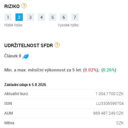
RIZIKO
?
1
2
3
4
5
6
7
Nízké riziko
Vysoké riziko
UDRŽITELNOST SFDR
?
Článek 8
Min. a max. měsíční výkonnost za 5 let:
(
0.02%
); (
0.26%
)
Základní údaje k 5.8.2026
Aktuální kurz
1 004,1700 CZK
ISIN
LU3306596704
AUM
969 487 249 CZK
Měna
CZK