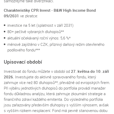
samozřejmě také diverzifikaci.
Charakteristiky
CPR Invest - B&W High Income Bond
09/2031
ve zkratce:
investice na 5 let (splatnost v září 2031)
80+ pečlivě vybraných dluhopisů**
aktuální očekávaný roční výnos: 5,6 %*
měnově zajištěno v CZK, příznivý daňový režim otevřeného
podílového fondu***
Upisovací období
Investovat do fondu můžete v období od
27
. května
do 10. září
2026.
Investujete do aktivně spravovaného fondu, který
zahrnuje více než 80 dluhopisů**, převážně od evropských firem.
Při výběru jednotlivých dluhopisů do portfolia provádí manažer
fondu důkladnou analýzu, která zahrnuje zkoumání strategie a
finančního zdraví každého emitenta. Do výsledného portfolia
jsou zařazovány především dluhopisy s vyšším výnosem, avšak
s vyšším rizikem nesplacení. Fond má pevně stanovenou dobu