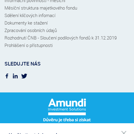
Informační povinnosti - měsíční
Měsíční struktura majetkového fondu
Sdělení klíčových infomací
Dokumenty ke stažení
Zpracování osobních údajů
Rozhodnutí ČNB - Sloučení podílových fondů k 31.12.2019
Prohlášení o přístupnosti
SLEDUJTE NÁS
Po