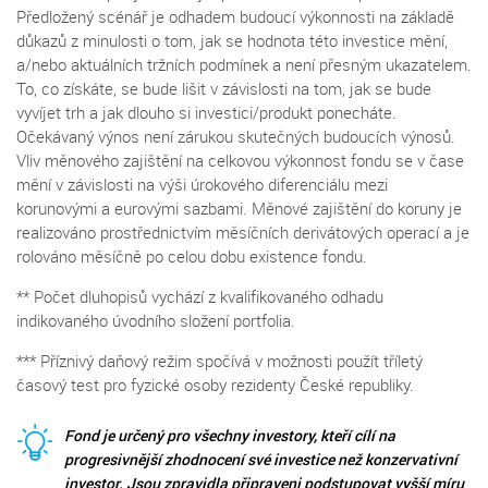
Předložený scénář je odhadem budoucí výkonnosti na základě
důkazů z minulosti o tom, jak se hodnota této investice mění,
a/nebo aktuálních tržních podmínek a není přesným ukazatelem.
To, co získáte, se bude lišit v závislosti na tom, jak se bude
vyvíjet trh a jak dlouho si investici/produkt ponecháte.
Očekávaný výnos není zárukou skutečných budoucích výnosů.
Vliv měnového zajištění na celkovou výkonnost fondu se v čase
mění v závislosti na výši úrokového diferenciálu mezi
korunovými a eurovými sazbami. Měnové zajištění do koruny je
realizováno prostřednictvím měsíčních derivátových operací a je
rolováno měsíčně po celou dobu existence fondu.
** Počet dluhopisů vychází z kvalifikovaného odhadu
indikovaného úvodního složení portfolia.
*** Příznivý daňový režim spočívá v možnosti použít tříletý
časový test pro fyzické osoby rezidenty České republiky.
Fond je určený pro všechny investory, kteří cílí na
progresivnější zhodnocení své investice než konzervativní
investor. Jsou zpravidla připraveni podstupovat vyšší míru