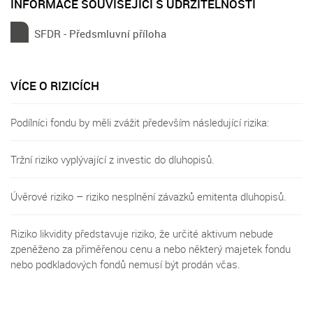
INFORMACE SOUVISEJÍCÍ S UDRŽITELNOSTÍ
SFDR - Předsmluvní příloha
VÍCE O RIZICÍCH
Podílníci fondu by měli zvážit především následující rizika:
Tržní riziko vyplývající z investic do dluhopisů.
Úvěrové riziko – riziko nesplnění závazků emitenta dluhopisů.
Riziko likvidity představuje riziko, že určité aktivum nebude
zpeněženo za přiměřenou cenu a nebo některý majetek fondu
nebo podkladových fondů nemusí být prodán včas.