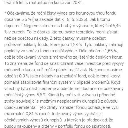
trvání 5 let, s maturitou na konci září 2031.
* Očekáváme, že roční čistý výnos pro korunovou třídu fondu
dosáhne 5,6 % (na základě dat k 18. 5. 2026). Jak k tomu
dojdeme? Nejprve začneme s hrubým výnosem, který činí 5,45
% v eurech. To je částka, kterou byste teoreticky mohli získat,
než se odečtou náklady. Z této částky musíme odečíst
průběžné náklady fondu, které jsou 1,23 %. Tyto náklady zahrnují
poplatky za správu fondu a další výdaje. Dále přidáme 1,65 %,
což je očekávaný výnos z měnového zajištění do českých korun.
To znamená, že fond se snaží chránit vaše investice před výkyvy
měnového kurzu, což může přinést další zisk. Nakonec musíme
odečíst 0,3 % jako náklady na rezoluční fond, což je fond, který
pomáhá stabilizovat finanční systém v případě problémů. Když
všechny tyto části sečteme a odečteme, dostaneme očekávaný
roční čistý výnos 5,6 %.Klienti by měli vzít v úvahu i případné
ztráty související s možným nesplacením dluhopisů z důvodu
úpadku emitenta. Tyto ztráty manažer fondu odhaduje ve výši
maximálně 0,81 % ročně. Indikovaný výnos vychází z
očekávaných výnosů dluhopisů, u kterých je předpoklad, že
budou nakoupeny a drženy v portfoliu fondu do splatnosti.