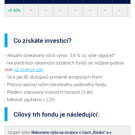
+0.42%
-
-
-
-
-
-
-
-
Co získáte investicí?
- Aktuální očekávaný roční výnos: 5,6 % viz výše výpočet*
- Na předchozí výkonnosti ostatních fondů se můžete podívat
dole
na stránce zde
.
- Více jak 80 dluhopisů primárně evropských firem
- Příznivý daňový režim otevřeného podílového fondu
- Předem stanovený investiční horizont (5 let)
- Měnově zajištěno v CZK
Cílový trh fondu je následující:
Stupeň rizika:
Naleznete výše na stránce v části „Riziko“ a v