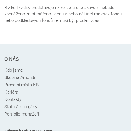
Riziko likvidity představuje riziko, že určité aktivum nebude
zpeněženo za přiměřenou cenu a nebo některý majetek fondu
nebo podkladových fondů nemusí být prodán včas.
Rychlé
O NÁS
menu
v
Kdo jsme
patičce
Skupina Amundi
Prodejní místa KB
Kariéra
Kontakty
Statutární orgány
Portfolio manažeři