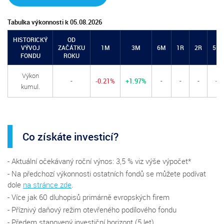
Tabulka výkonnosti k 05.08.2026
HISTORICKÝ
OD
VÝVOJ
ZAČÁTKU
1M
3M
6M
1R
2R
5R
FONDU
ROKU
Výkon
-
-0.21%
+1.97%
-
-
-
-
kumul.
Co získáte investicí?
- Aktuální očekávaný roční výnos: 3,5 % viz výše výpočet*
- Na předchozí výkonnosti ostatních fondů se můžete podívat
dole
na stránce zde
.
- Více jak 60 dluhopisů primárně evropských firem
- Příznivý daňový režim otevřeného podílového fondu
- Předem stanovený investiční horizont (5 let)