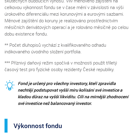
skutečných budoucích výnosů. Vliv měnového zajištění na
celkovou výkonnost fondu se v čase mění v závislosti na výši
úrokového diferenciálu mezi korunovými a eurovými sazbami.
Měnové zajištění do koruny je realizováno prostřednictvím
měsíčních derivátových operací a je rolováno měsíčně po celou
dobu existence fondu.
** Počet dluhopisů vychází z kvalifikovaného odhadu
indikovaného úvodního složení portfolia.
*** Příznivý daňový režim spočívá v možnosti použít tříletý
časový test pro fyzické osoby rezidenty České republiky.
Fond je určený pro všechny investory, kteří zpravidla
nechtějí podstupovat vyšší míru kolísání své investice a
kladou důraz na vyšší likviditu. Cílí na mírnější zhodnocení
své investice než balancovaný investor.
Výkonnost fondu