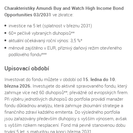
Charakteristiky
Amundi Buy and Watch High Income Bond
Opportunities 03/2031
ve zkratce:
investice na 5 let (splatnost v březnu 2031)
60+ pečlivě vybraných dluhopisů**
aktuální očekávaný roční výnos: 3,5 %*
měnově zajištěno v EUR, příznivý daňový režim otevřeného
podílového fondu***
Upisovací období
Investovat do fondu můžete v období od
15. ledna
do 10.
března 2026.
Investujete do aktivně spravovaného fondu, který
zahrnuje více než 60 dluhopisů**, převážně od evropských firem.
Při výběru jednotlivých dluhopisů do portfolia provádí manažer
fondu důkladnou analýzu, která zahrnuje zkoumání strategie a
finančního zdraví každého emitenta. Do výsledného portfolia
jsou zařazovány především dluhopisy s vyšším výnosem, avšak
s vyšším rizikem nesplacení. Fond má pevně stanovenou dobu
trvání 5 let, s maturitou na konci března 2031.