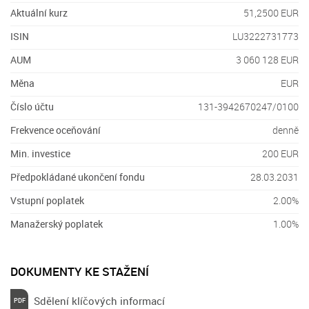
Aktuální kurz
51,2500 EUR
ISIN
LU3222731773
AUM
3 060 128 EUR
Měna
EUR
Číslo účtu
131-3942670247/0100
Frekvence oceňování
denně
Min. investice
200 EUR
Předpokládané ukončení fondu
28.03.2031
Vstupní poplatek
2.00%
Manažerský poplatek
1.00%
DOKUMENTY KE STAŽENÍ
Sdělení klíčových informací