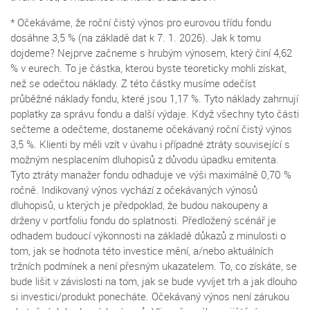
* Očekáváme, že roční čistý výnos pro eurovou třídu fondu
dosáhne 3,5 % (na základě dat k 7. 1. 2026). Jak k tomu
dojdeme? Nejprve začneme s hrubým výnosem, který činí 4,62
% v eurech. To je částka, kterou byste teoreticky mohli získat,
než se odečtou náklady. Z této částky musíme odečíst
průběžné náklady fondu, které jsou 1,17 %. Tyto náklady zahrnují
poplatky za správu fondu a další výdaje. Když všechny tyto části
sečteme a odečteme, dostaneme očekávaný roční čistý výnos
3,5 %. Klienti by měli vzít v úvahu i případné ztráty související s
možným nesplacením dluhopisů z důvodu úpadku emitenta.
Tyto ztráty manažer fondu odhaduje ve výši maximálně 0,70 %
ročně. Indikovaný výnos vychází z očekávaných výnosů
dluhopisů, u kterých je předpoklad, že budou nakoupeny a
drženy v portfoliu fondu do splatnosti. Předložený scénář je
odhadem budoucí výkonnosti na základě důkazů z minulosti o
tom, jak se hodnota této investice mění, a/nebo aktuálních
tržních podmínek a není přesným ukazatelem. To, co získáte, se
bude lišit v závislosti na tom, jak se bude vyvíjet trh a jak dlouho
si investici/produkt ponecháte. Očekávaný výnos není zárukou