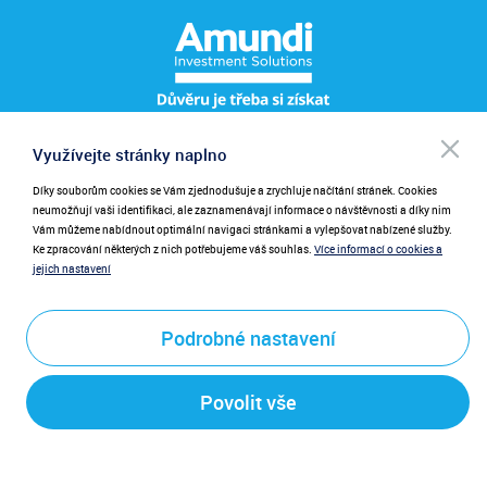
Po
Využívejte stránky naplno
Pro přihlášení k odběru novinek zadejte prosím váš e-mail.
NEWSLETTER
be
při
Díky souborům cookies se Vám zjednodušuje a zrychluje načítání stránek. Cookies
Zadáním emailu poskytujete souhlas se zasíláním novinek.
neumožňují vaši identifikaci, ale zaznamenávají informace o návštěvnosti a díky nim
Vám můžeme nabídnout optimální navigaci stránkami a vylepšovat nabízené služby.
Ke zpracování některých z nich potřebujeme váš souhlas.
Více informací o cookies a
jejich nastavení
Podrobné nastavení
Odeslat
Povolit vše
Právní ujednání a upozornění pro návštěvníky těchto stránek.