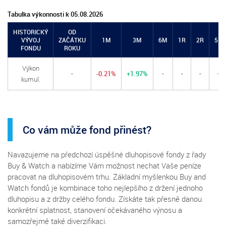
Tabulka výkonnosti k 05.08.2026
HISTORICKÝ
OD
VÝVOJ
ZAČÁTKU
1M
3M
6M
1R
2R
5R
FONDU
ROKU
Výkon
-
-0.21%
+1.97%
-
-
-
-
kumul.
Co vám může fond přinést?
Navazujeme na předchozí úspěšné dluhopisové fondy z řady
Buy & Watch a nabízíme Vám možnost nechat Vaše peníze
pracovat na dluhopisovém trhu. Základní myšlenkou Buy and
Watch fondů je kombinace toho nejlepšího z držení jednoho
dluhopisu a z držby celého fondu. Získáte tak přesně danou
konkrétní splatnost, stanovení očekávaného výnosu a
samozřejmě také diverzifikaci.