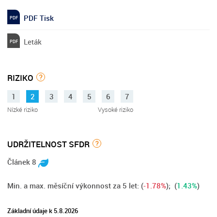
PDF Tisk
Leták
RIZIKO
?
1
2
3
4
5
6
7
Nízké riziko
Vysoké riziko
UDRŽITELNOST SFDR
?
Článek 8
Min. a max. měsíční výkonnost za 5 let:
(
-1.78%
); (
1.43%
)
Základní údaje k 5.8.2026