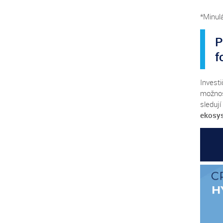
*Minul
P
f
Invest
možnos
sledují
ekosy