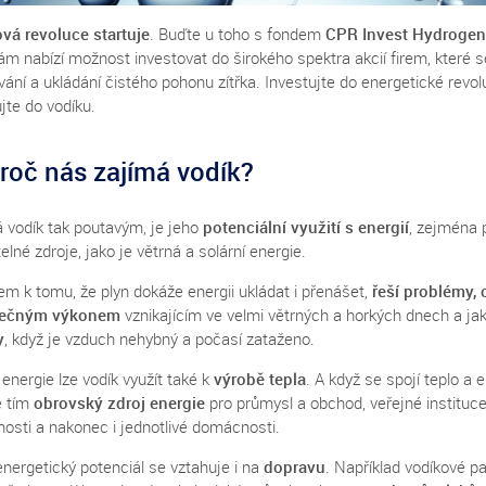
vá revoluce startuje
. Buďte u toho s fondem
CPR Invest Hydrogen
ám nabízí možnost investovat do širokého spektra akcií firem, které se
ání a ukládání čistého pohonu zítřka. Investujte do energetické revol
jte do vodíku.
roč nás zajímá vodík?
á vodík tak poutavým, je jeho
potenciální využití s energií
, zejména 
elné zdroje, jako je větrná a solární energie.
em k tomu, že plyn dokáže energii ukládat i přenášet,
řeší problémy, 
tečným výkonem
vznikajícím ve velmi větrných a horkých dnech a ja
y
, když je vzduch nehybný a počasí zataženo.
nergie lze vodík využít také k
výrobě tepla
. A když se spojí teplo a e
e tím
obrovský zdroj energie
pro průmysl a obchod, veřejné instituc
nosti a nakonec i jednotlivé domácnosti.
nergetický potenciál se vztahuje i na
dopravu
. Například vodíkové pa