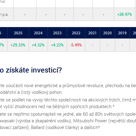
ul.
 p.a.
-
-
-
-
-
+28.47%
6
2025
2024
2023
2022
2021
2020
2019
2
7%
+29.33%
+4.32%
+4.22%
-5.49%
-
-
-
o získáte investicí?
te součástí nové energetické a průmyslové revoluce, přechodu na b
odářství a čistý vodíkový pohon.
te se podílet na vývoji těchto společností na akciových trzích, čímž 
at vyšší zhodnocení než na běžných spořicích produktech.*
ete se nepřímo spolumajiteli ne jedné, ale 60 až 80ti světových spole
awasaki (výroba a zkapalnění vodíku), Mitsubishi Power (největší dlo
ovací zařízení), Ballard (vodíkové články) a dalších*.