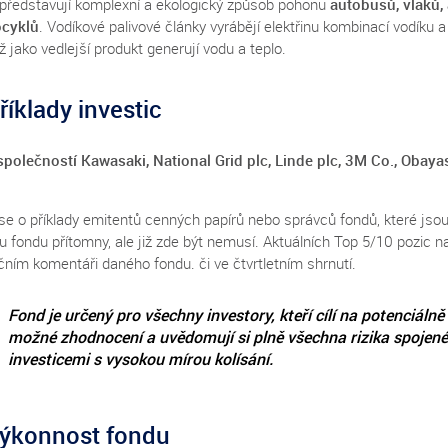
 představují komplexní a ekologický způsob pohonu
autobusů, vlaků,
ocyklů
. Vodíkové palivové články vyrábějí elektřinu kombinací vodíku a 
 jako vedlejší produkt generují vodu a teplo.
říklady investic
společností Kawasaki, National Grid plc, Linde plc, 3M Co., Obaya
se o příklady emitentů cenných papírů nebo správců fondů, které jsou
iu fondu přítomny, ale již zde být nemusí. Aktuálních Top 5/10 pozic n
čním komentáři daného fondu. či ve čtvrtletním shrnutí.
Fond je určený pro všechny investory, kteří cílí na potenciálně
možné zhodnocení a uvědomují si plně všechna rizika spojené
investicemi s vysokou mírou kolísání.
ýkonnost fondu