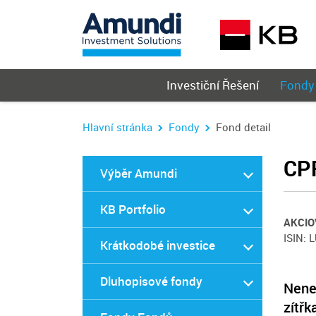
Hlavní
Investiční Řešení
Fondy
menu
Hlavní stránka
Fondy
Fond detail
CP
Výběr Amundi
KB Portfolio
AKCIO
ISIN: 
Krátkodobé investice
Dluhopisové fondy
Nenec
zítřk