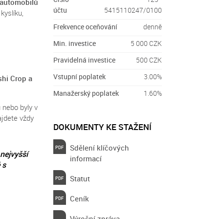
 automobilů
účtu
5415110247/0100
kyslíku,
Frekvence oceňování
denně
Min. investice
5 000 CZK
Pravidelná investice
500 CZK
Vstupní poplatek
3.00%
shi Crop a
Manažerský poplatek
1.60%
 nebo byly v
ajdete vždy
DOKUMENTY KE STAŽENÍ
Sdělení klíčových
 nejvyšší
informací
 s
Statut
Ceník
Výroční zpráva