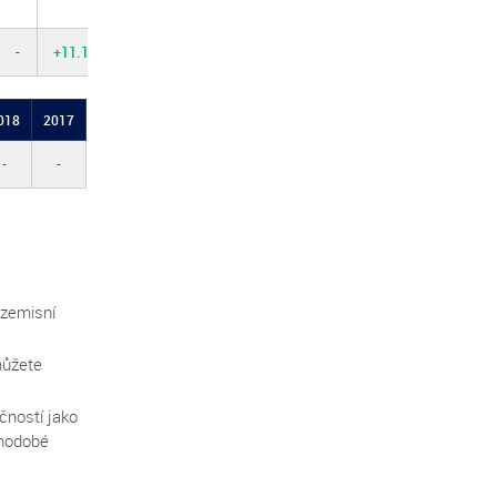
-
+11.12%
018
2017
-
-
ezemisní
můžete
čností jako
uhodobé