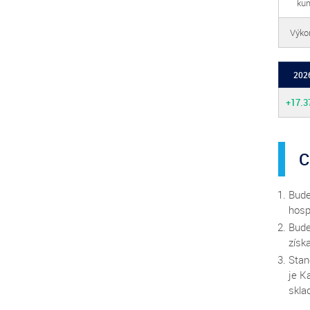
kum
Výkon
202
+17.3
C
Bude
hosp
Bude
získ
Stan
je K
sklad