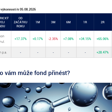
 výkonnosti k 05.08.2026
RICKÝ
OD
VOJ
ZAČÁTKU
1M
3M
6M
1R
2R
NDU
ROKU
kon
+17.37%
+0.17%
-2.35%
+7.08%
+34.15%
+65.06%
ul.
 p.a.
-
-
-
-
-
+28.47%
o vám může fond přinést?