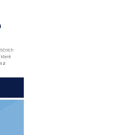
m
tičních
 které
m z