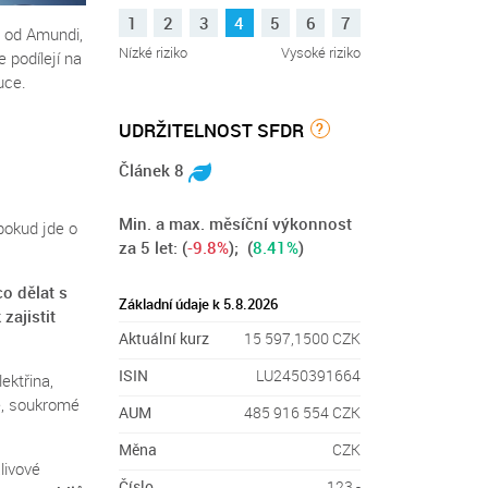
1
2
3
4
5
6
7
od Amundi,
Nízké riziko
Vysoké riziko
 podílejí na
uce.
UDRŽITELNOST SFDR
?
Článek 8
Min. a max. měsíční výkonnost
pokud jde o
za 5 let:
(
-9.8%
); (
8.41%
)
co dělat s
Základní údaje k 5.8.2026
k
zajistit
Aktuální kurz
15 597,1500 CZK
ISIN
LU2450391664
lektřina,
e, soukromé
AUM
485 916 554 CZK
Měna
CZK
livové
Číslo
123 -