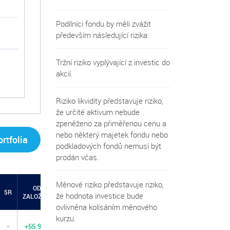
Podílníci fondu by měli zvážit
především následující rizika:
Tržní riziko vyplývající z investic do
akcií.
Riziko likvidity představuje riziko,
že určité aktivum nebude
zpeněženo za přiměřenou cenu a
nebo některý majetek fondu nebo
rtfolia
podkladových fondů nemusí být
prodán včas.
Měnové riziko představuje riziko,
OD
5R
že hodnota investice bude
ZALOŽENÍ
ovlivněna kolísáním měnového
kurzu.
-
+55.97%