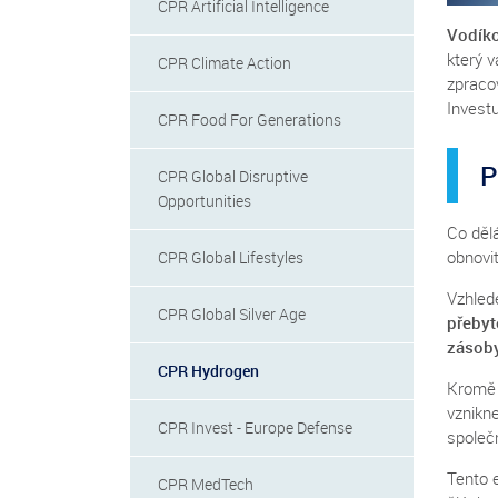
CPR Artificial Intelligence
Vodíko
který v
CPR Climate Action
zpracov
Investu
CPR Food For Generations
P
CPR Global Disruptive
Opportunities
Co děl
obnovit
CPR Global Lifestyles
Vzhled
CPR Global Silver Age
přeby
zásob
CPR Hydrogen
Kromě e
vznikn
CPR Invest - Europe Defense
společ
Tento e
CPR MedTech