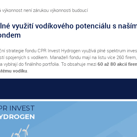
á výkonnost není zárukou výkonnosti budoucí
lné využití vodíkového potenciálu s naší
ondem
iční strategie fondu CPR Invest Hydrogen využívá plné spektrum inves
tí spojených s vodíkem. Manažeři fondu mají na listu více 260 firem,
 a vybírají do finálního portfolia. To obsahuje mezi
60 až 80 akcií fire
stému vodíku
.