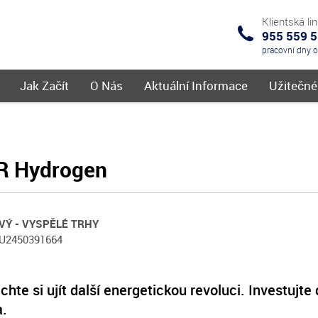
Klientská li
955 559 
IKS
pracovní dny 
menu
Jak Začít
O Nás
Aktuální Informace
Užitečn
R Hydrogen
VÝ - VYSPĚLÉ TRHY
LU2450391664
hte si ujít další energetickou revoluci. Investujt
a.