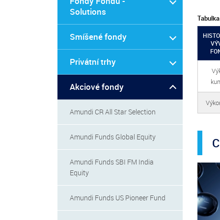
Fondy Fondů -
Solutions
Tabulka
Smíšené fondy
HISTO
VÝ
FO
Privátní trhy
Vý
kum
Akciové fondy
Výkon
Amundi CR All Star Selection
Amundi Funds Global Equity
C
Amundi Funds SBI FM India
Equity
Amundi Funds US Pioneer Fund