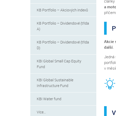
články
a mot
KB Portfolio – Akciových indexů
přičemž
KB Portfolio – Dividendové (třída
P
A)
Akcie 
KB Portfolio – Dividendové (třída
další.
D)
Jedná 
KBI Global Small Cap Equity
portfol
Fund
v měsí
KBI Global Sustainable
Infrastructure Fund
KBI Water fund
V
Více...