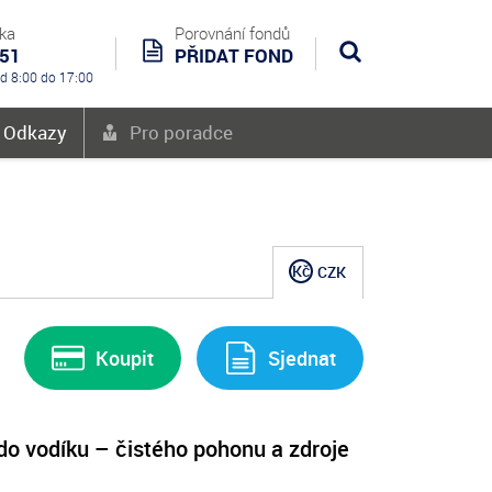
nka
Porovnání fondů
551
PŘIDAT FOND
Hledat
od 8:00 do 17:00
é Odkazy
Pro poradce
Kč
CZK
Koupit
Sjednat
e do vodíku – čistého pohonu a zdroje