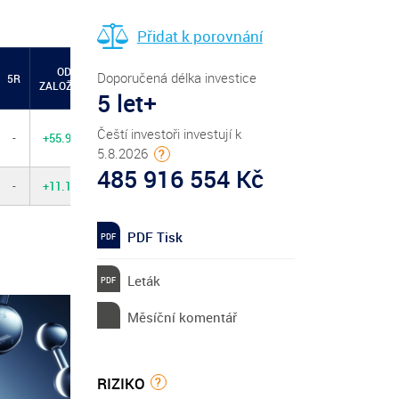
Přidat k porovnání
OD
Doporučená délka investice
5R
ZALOŽENÍ
5 let+
Čeští investoři investují k
-
+55.97%
5.8.2026
?
485 916 554 Kč
-
+11.12%
PDF Tisk
Leták
Měsíční komentář
RIZIKO
?