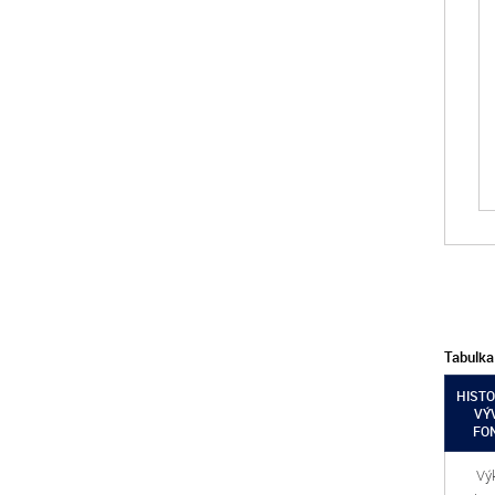
Tabulka
HISTO
VÝ
FO
Vý