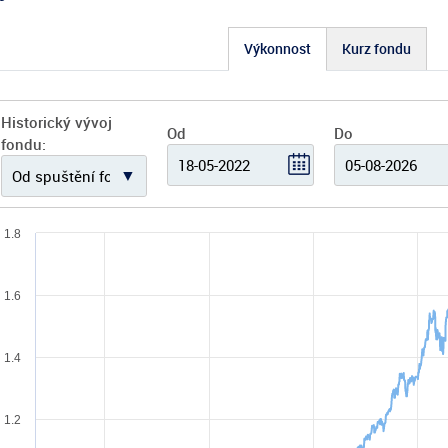
Výkonnost
Kurz fondu
Historický vývoj
Od
Do
fondu:
1.8
1.6
1.4
1.2