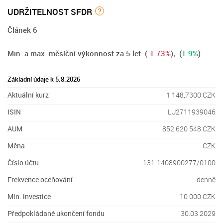
UDRŽITELNOST SFDR
?
Článek 6
Min. a max. měsíční výkonnost za 5 let:
(
-1.73%
); (
1.9%
)
Základní údaje k 5.8.2026
Aktuální kurz
1 148,7300 CZK
ISIN
LU2711939046
AUM
852 620 548 CZK
Měna
CZK
Číslo účtu
131-1408900277/0100
Frekvence oceňování
denně
Min. investice
10 000 CZK
Předpokládané ukončení fondu
30.03.2029