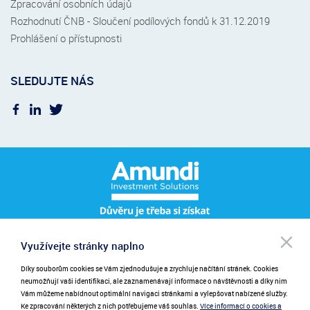
Zpracování osobních údajů
Rozhodnutí ČNB - Sloučení podílových fondů k 31.12.2019
Prohlášení o přístupnosti
SLEDUJTE NÁS
Po
Využívejte stránky naplno
Pro přihlášení k odběru novinek zadejte prosím váš e-mail.
NEWSLETTER
be
při
Díky souborům cookies se Vám zjednodušuje a zrychluje načítání stránek. Cookies
Zadáním emailu poskytujete souhlas se zasíláním novinek.
neumožňují vaši identifikaci, ale zaznamenávají informace o návštěvnosti a díky nim
Vám můžeme nabídnout optimální navigaci stránkami a vylepšovat nabízené služby.
Ke zpracování některých z nich potřebujeme váš souhlas.
Více informací o cookies a