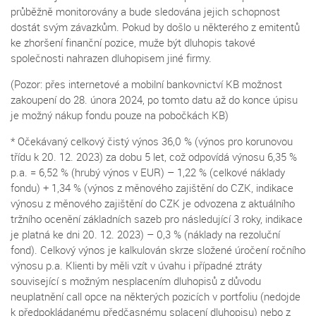
průběžně monitorovány a bude sledována jejich schopnost
dostát svým závazkům. Pokud by došlo u některého z emitentů
ke zhoršení finanční pozice, muže být dluhopis takové
společnosti nahrazen dluhopisem jiné firmy.
(Pozor: přes internetové a mobilní bankovnictví KB možnost
zakoupení do 28. února 2024, po tomto datu až do konce úpisu
je možný nákup fondu pouze na pobočkách KB)
* Očekávaný celkový čistý výnos 36,0 % (výnos pro korunovou
třídu k 20. 12. 2023) za dobu 5 let, což odpovídá výnosu 6,35 %
p.a. = 6,52 % (hrubý výnos v EUR) – 1,22 % (celkové náklady
fondu) + 1,34 % (výnos z měnového zajištění do CZK, indikace
výnosu z měnového zajištění do CZK je odvozena z aktuálního
tržního ocenění základních sazeb pro následující 3 roky, indikace
je platná ke dni 20. 12. 2023) – 0,3 % (náklady na rezoluční
fond). Celkový výnos je kalkulován skrze složené úročení ročního
výnosu p.a. Klienti by měli vzít v úvahu i případné ztráty
související s možným nesplacením dluhopisů z důvodu
neuplatnění call opce na některých pozicích v portfoliu (nedojde
k předpokládanému předčasnému splacení dluhopisu) nebo z