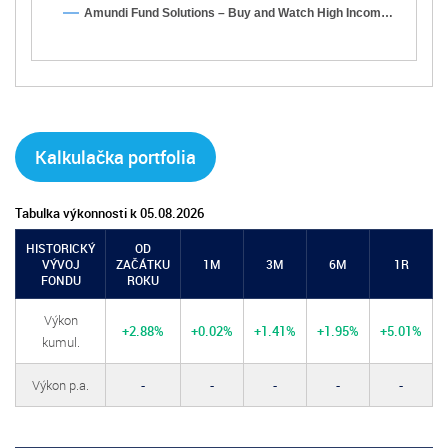
Amundi Fund Solutions – Buy and Watch High Incom…
Kalkulačka portfolia
Tabulka výkonnosti k 05.08.2026
HISTORICKÝ
OD
VÝVOJ
ZAČÁTKU
1M
3M
6M
1R
FONDU
ROKU
Výkon
+2.88%
+0.02%
+1.41%
+1.95%
+5.01%
kumul.
Výkon p.a.
-
-
-
-
-