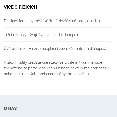
VÍCE O RIZICÍCH
Podílníci fondu by měli zvážit především následující rizika:
Tržní riziko vyplývající z investic do dluhopisů.
Úvěrové riziko – riziko nesplnění závazků emitenta dluhopisů.
Riziko likvidity představuje riziko, že určité aktivum nebude
zpeněženo za přiměřenou cenu a nebo některý majetek fondu
nebo podkladových fondů nemusí být prodán včas.
Rychlé
O NÁS
menu
v