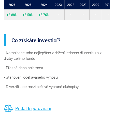
2026
2025
2024
2023
2022
2021
2020
2019
+2.88%
+5.58%
+5.76%
-
-
-
-
-
Co získáte investicí?
- Kombinace toho nejlepšího z držení jednoho dluhopisu a z
držby celého fondu
- Přesně daná splatnost
- Stanovení očekávaného výnosu
- Diverzifikace mezi pečlivě vybrané dluhopisy
Přidat k porovnání