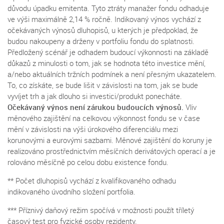
důvodu úpadku emitenta. Tyto ztráty manažer fondu odhaduje
ve výši maximálně 2,14 % ročně. Indikovaný výnos vychází z
očekávaných výnosů dluhopisů, u kterých je předpoklad, že
budou nakoupeny a drženy v portfoliu fondu do splatnosti.
Předložený scénář je odhadem budoucí výkonnosti na základě
důkazů z minulosti o tom, jak se hodnota této investice mění,
a/nebo aktuálních tržních podmínek a není přesným ukazatelem.
To, co získáte, se bude lišit v závislosti na tom, jak se bude
vyvíjet trh a jak dlouho si investici/produkt ponecháte.
Očekávaný výnos není zárukou budoucích výnosů.
Vliv
měnového zajištění na celkovou výkonnost fondu se v čase
mění v závislosti na výši úrokového diferenciálu mezi
korunovými a eurovými sazbami. Měnové zajištění do koruny je
realizováno prostřednictvím měsíčních derivátových operací a je
rolováno měsíčně po celou dobu existence fondu.
** Počet dluhopisů vychází z kvalifikovaného odhadu
indikovaného úvodního složení portfolia.
*** Příznivý daňový režim spočívá v možnosti použít tříletý
časový test pro fyzické osoby rezidenty.