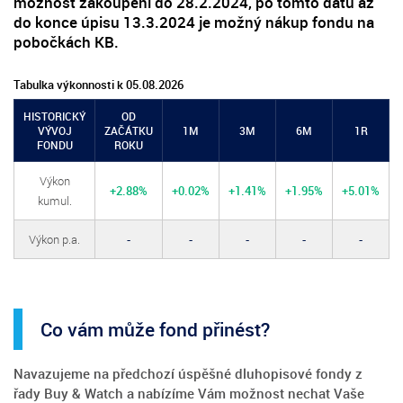
možnost zakoupení do 28.2.2024, po tomto datu až
do konce úpisu 13.3.2024 je možný nákup fondu na
pobočkách KB.
Tabulka výkonnosti k 05.08.2026
HISTORICKÝ
OD
VÝVOJ
ZAČÁTKU
1M
3M
6M
1R
FONDU
ROKU
Výkon
+2.88%
+0.02%
+1.41%
+1.95%
+5.01%
kumul.
Výkon p.a.
-
-
-
-
-
Co vám může fond přinést?
Navazujeme na předchozí úspěšné dluhopisové fondy z
řady Buy & Watch a nabízíme Vám možnost nechat Vaše