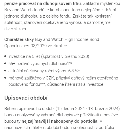
peníze pracovat na dluhopisovém trhu.
Základní myšlenkou
Buy and Watch fondů je kombinace toho nejlepšího z držení
jednoho dluhopisu a z celého fondu. Získáte tak konkrétní
splatnost, stanovení očekávaného výnosu a samozřejmě
diverzifikaci.
Charakteristiky
Buy and Watch High Income Bond
Opportunities 03/2029 ve zkratce:
investice na 5 let (splatnost v březnu 2029)
65+ pečlivě vybraných dluhopisů**
aktuální očekávaný roční výnos: 6,3 %*
měnově zajištěno v CZK, příznivý daňový režim otevřeného
podílového fondu***, důkladné řízení rizika investice
Upisovací období
Během upisovacího období (15. ledna 2024 - 13. března 2024)
budou analyzovány vybrané dluhopisové příležitosti a posléze
budou ty
nejzajímavější nakoupeny do portfolia
. V
nadcházejícím 5letém období budou společnosti v portfoliu